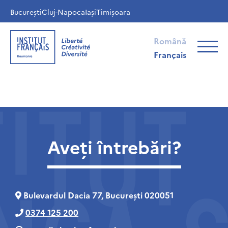
București
Cluj-Napoca
Iași
Timișoara
Română
Français
Aveți întrebări?
Bulevardul Dacia 77, București 020051
0374 125 200