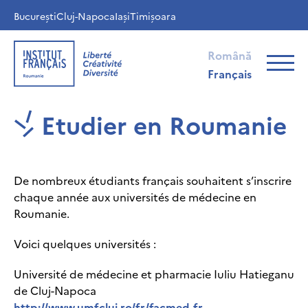
București
Cluj-Napoca
Iași
Timișoara
Română
Français
Etudier en Roumanie
De nombreux étudiants français souhaitent s’inscrire
chaque année aux universités de médecine en
Roumanie.
Voici quelques universités :
Université de médecine et pharmacie Iuliu Hatieganu
de Cluj-Napoca
http://www.umfcluj.ro/fr/facmed-fr