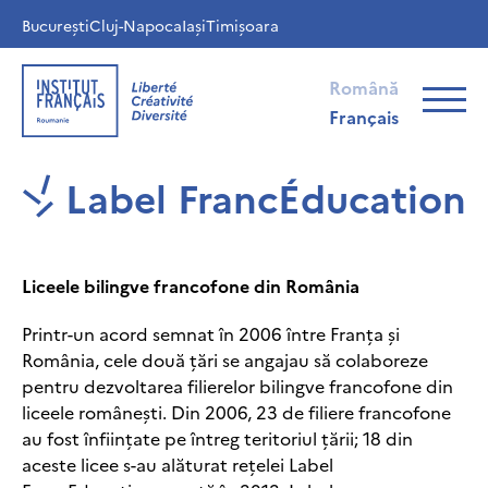
București
Cluj-Napoca
Iași
Timișoara
Română
Français
Label FrancÉducation
Liceele bilingve francofone din România
Printr-un acord semnat în 2006 între Franța și
România, cele două țări se angajau să colaboreze
pentru dezvoltarea filierelor bilingve francofone din
liceele românești. Din 2006, 23 de filiere francofone
au fost înființate pe întreg teritoriul țării; 18 din
aceste licee s-au alăturat rețelei Label