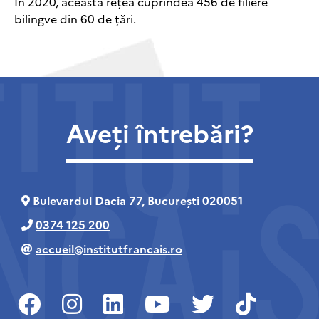
În 2020, această rețea cuprindea 456 de filiere
bilingve din 60 de țări.
Aveți întrebări?
Bulevardul Dacia 77, București 020051
0374 125 200
accueil@institutfrancais.ro