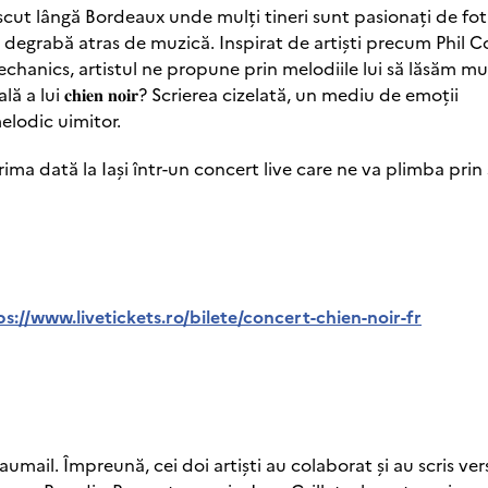
 s-a născut lângă Bordeaux unde mulți tineri sunt pasionați de fo
mai degrabă atras de muzică. Inspirat de artiști precum Phil Co
hanics, artistul ne propune prin melodiile lui să lăsăm mu
 lui 𝐜𝐡𝐢𝐞𝐧 𝐧𝐨𝐢𝐫? Scrierea cizelată, un mediu de emoții
elodic uimitor.
ntru prima dată la Iași într-un concert live care ne va plimba prin 
ps://www.livetickets.ro/bilete/concert-chien-noir-fr
Daumail. Împreună, cei doi artiști au colaborat și au scris ver