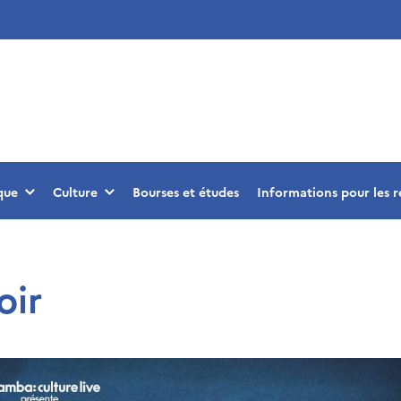
que
Culture
Bourses et études
Informations pour les r
oir