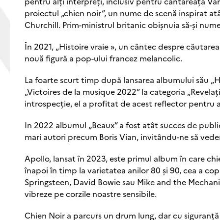
pentru alți interpreți, inclusiv pentru cântăreața Van
proiectul „chien noir”, un nume de scenă inspirat atâ
Churchill. Prim-ministrul britanic obișnuia să-și num
În 2021, „Histoire vraie », un cântec despre căutarea d
nouă figură a pop-ului francez melancolic.
La foarte scurt timp după lansarea albumului său „His
„Victoires de la musique 2022” la categoria „Revelați
introspecție, el a profitat de acest reflector pentru a
In 2022 albumul „Beaux” a fost atât succes de public, c
mari autori precum Boris Vian, invitându-ne să vede
Apollo, lansat în 2023, este primul album în care ch
înapoi în timp la varietatea anilor 80 și 90, cea a cop
Springsteen, David Bowie sau Mike and the Mechanics
vibreze pe corzile noastre sensibile.
Chien Noir a parcurs un drum lung, dar cu siguranță 