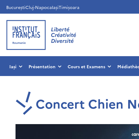
București
Cluj-Napoca
Iași
Timișoara
Iași
Présentation
Cours et Examens
Médiathè
Concert Chien N