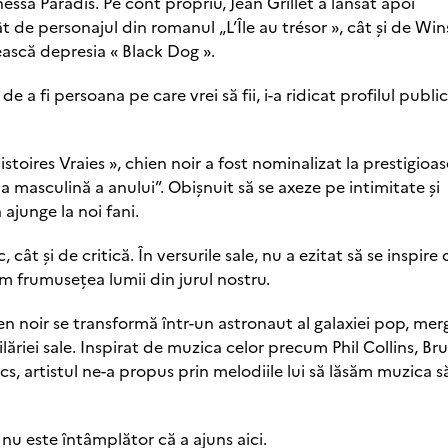
essa Paradis. Pe cont propriu, Jean Grillet a lansat apoi
t de personajul din romanul „L’Île au trésor », cât și de Wi
ească depresia « Black Dog ».
e a fi persoana pe care vrei să fii, i-a ridicat profilul publi
toires Vraies », chien noir a fost nominalizat la prestigioas
a masculină a anului”. Obișnuit să se axeze pe intimitate și
 ajunge la noi fani.
ât și de critică. În versurile sale, nu a ezitat să se inspire 
m frumusețea lumii din jurul nostru.
ien noir se transformă într-un astronaut al galaxiei pop, me
ilăriei sale. Inspirat de muzica celor precum Phil Collins, Br
, artistul ne-a propus prin melodiile lui să lăsăm muzica s
nu este întâmplător că a ajuns aici.