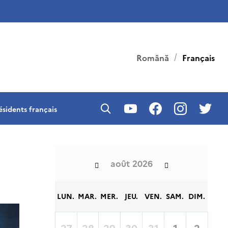
Română
Français
ésidents français
août 2026
LUN.
MAR.
MER.
JEU.
VEN.
SAM.
DIM.
27
28
29
30
31
1
2