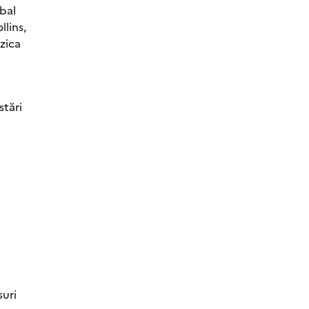
tbal
llins,
zica
stări
suri