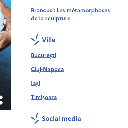
Brancusi: Les métamorphoses
de la sculpture
Ville
București
Cluj-Napoca
Iași
Timișoara
Social media