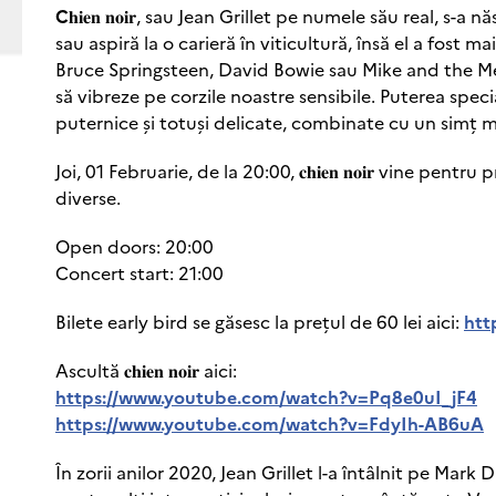
C
𝐡𝐢𝐞𝐧 𝐧𝐨𝐢𝐫, sau Jean Grillet pe numele său real,
sau aspiră la o carieră în viticultură, însă el a fost 
Bruce Springsteen, David Bowie sau Mike and the Mec
să vibreze pe corzile noastre sensibile. Puterea specială a
puternice și totuși delicate, combinate cu un simț m
Joi, 01 Februarie, de la 20:00, 𝐜𝐡𝐢𝐞𝐧 𝐧𝐨𝐢𝐫 vine pe
diverse.
Open doors: 20:00
Concert start: 21:00
Bilete early bird se găsesc la prețul de 60 lei aici:
htt
Ascultă 𝐜𝐡𝐢𝐞𝐧 𝐧𝐨𝐢𝐫 aici:
https://www.youtube.com/watch?v=Pq8e0uI_jF4
https://www.youtube.com/watch?v=FdyIh-AB6uA
În zorii anilor 2020, Jean Grillet l-a întâlnit pe Mark 