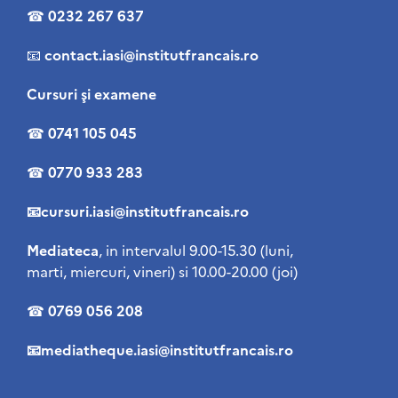
☎
0232 267 637
📧
contact
.iasi@institutfrancais.ro
Cursuri şi examene
☎
0741 105 045
☎
0770 933 283
📧cursuri.iasi@institutfrancais.ro
Mediateca
, in intervalul 9.00-15.30 (luni,
marti, miercuri, vineri) si 10.00-20.00 (joi)
☎
0769 056 208
📧mediatheque.iasi@institutfrancais.ro