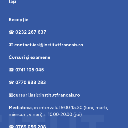
Iași
Recepţie
☎
0232 267 637
📧
contact
.iasi@institutfrancais.ro
Cursuri şi examene
☎
0741 105 045
☎
0770 933 283
📧cursuri.iasi@institutfrancais.ro
Mediateca
, in intervalul 9.00-15.30 (luni, marti,
miercuri, vineri) si 10.00-20.00 (joi)
☎
0769 056 208