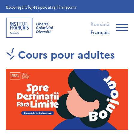
București
Cluj-Napoca
Iași
Timișoara
Română
Français
Cours pour adultes