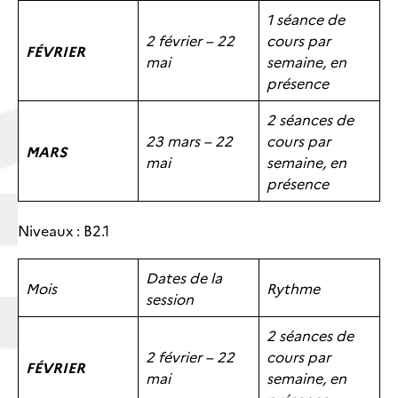
1 séance de
2 février – 22
cours par
FÉVRIER
mai
semaine, en
présence
2 séances de
23 mars – 22
cours par
MARS
mai
semaine, en
présence
Niveaux : B2.1
Dates de la
Mois
Rythme
session
2 séances de
2 février – 22
cours par
FÉVRIER
mai
semaine, en