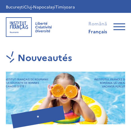
București
Cluj-Napoca
Iași
Timișoara
Română
Français
Nouveautés
*