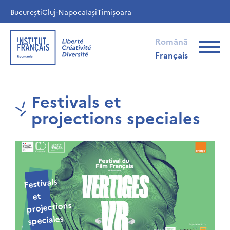
București
Cluj-Napoca
Iași
Timișoara
Română
Français
Festivals et
projections speciales
Festivals
et
projections
speciales