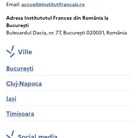
Email:
accueil@institutfrancais.ro
Adresa Institututul Francez din România la
București
Bulevardul Dacia, nr. 77, București 020051, România
Ville
București
Cluj-Napoca
Iași
Timișoara
Social media