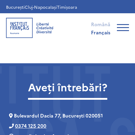
București
Cluj-Napoca
Iași
Timișoara
Română
Français
Aveți întrebări?
Bulevardul Dacia 77, București 020051
0374 125 200