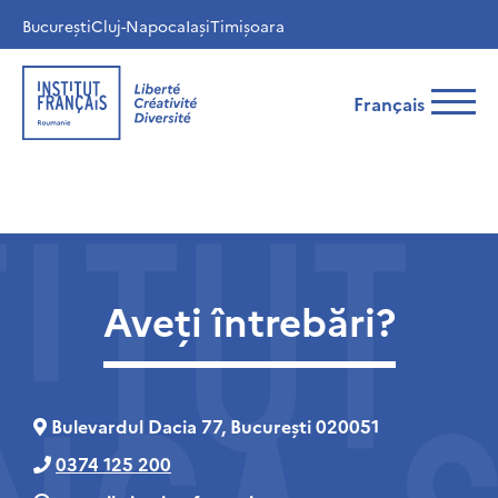
București
Cluj-Napoca
Iași
Timișoara
Français
Aveți întrebări?
Bulevardul Dacia 77, București 020051
0374 125 200