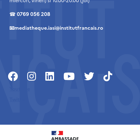
miercuri, vineri) si 10.00-20.00 (joi)
☎
0769 056 208
📧mediatheque.iasi@institutfrancais.ro
Youtube
Twitter