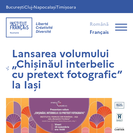
București
Cluj-Napoca
Iași
Timișoara
Română
Français
Lansarea volumului
„Chișinăul interbelic
cu pretext fotografic”
la Iași