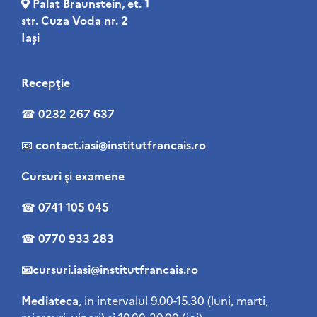
Palat Braunstein, et. 1
str. Cuza Voda nr. 2
Iași
Recepţie
☎
0232 267 637
📧
contact
.iasi@institutfrancais.ro
Cursuri şi examene
☎
0741 105 045
☎
0770 933 283
📧cursuri.iasi@institutfrancais.ro
Mediateca
, in intervalul 9.00-15.30 (luni, marti,