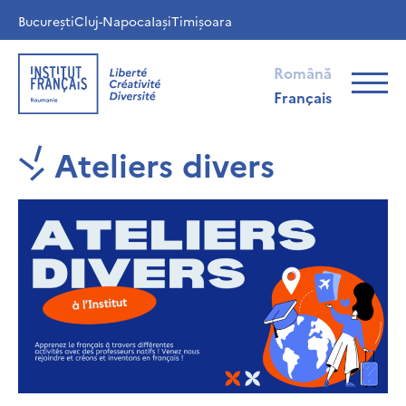
București
Cluj-Napoca
Iași
Timișoara
Română
Français
Ateliers divers