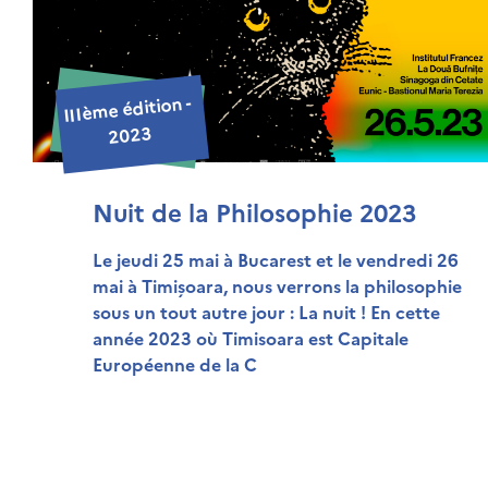
IIIème édition -
2023
Nuit de la Philosophie 2023
Le jeudi 25 mai à Bucarest et le vendredi 26
mai à Timișoara, nous verrons la philosophie
sous un tout autre jour : La nuit ! En cette
année 2023 où Timisoara est Capitale
Européenne de la C