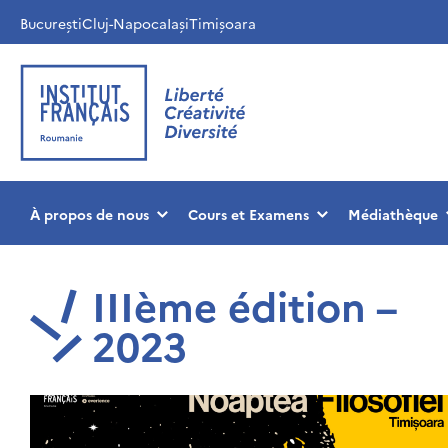
București
Cluj-Napoca
Iași
Timișoara
À propos de nous
Cours et Examens
Médiathèque
IIIème édition –
2023