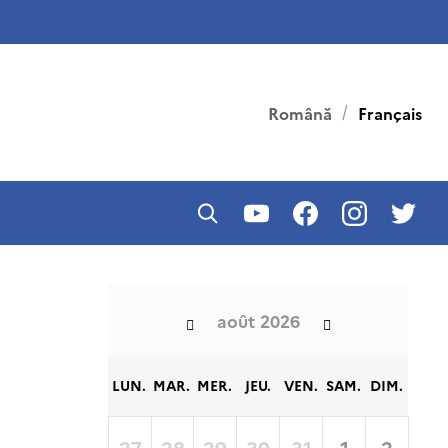
Română
Français
août 2026
LUN.
MAR.
MER.
JEU.
VEN.
SAM.
DIM.
27
28
29
30
31
1
2