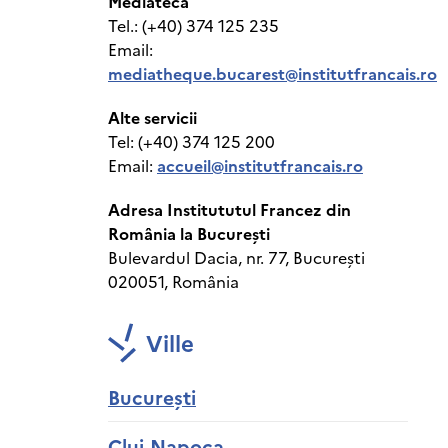
Mediatecă
Tel.: (+40) 374 125 235
Email:
mediatheque.bucarest@institutfrancais.ro
Alte servicii
Tel: (+40) 374 125 200
Email:
accueil@institutfrancais.ro
Adresa Institututul Francez din
România la București
Bulevardul Dacia, nr. 77, București
020051, România
Ville
București
Cluj-Napoca