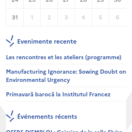
31
1
2
3
4
5
6
Evenimente recente
Les rencontres et les ateliers (programme)
Manufacturing Ignorance: Sowing Doubt on
Environmental Urgency
Primavară barocă la Institutul Francez
Événements récents
OFFRE D’EMPLOI : Caissier de la salle Elvire