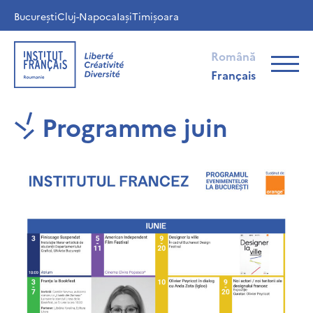
București
Cluj-Napoca
Iași
Timișoara
Română
Français
Programme juin