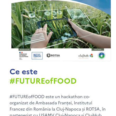
Ce este
#FUTUREofFOOD
#FUTUREofFOOD este un hackathon co-
organizat de Ambasada Franței, Institutul
Francez din România la Cluj-Napoca și ROTSA, în
parteneriat cu USAMV Cluj-Napoca și ClujHub.