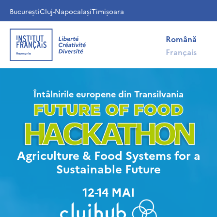
București
Cluj-Napoca
Iași
Timișoara
Română
Français
Întâlnirile europene din Transilvania
Agriculture & Food Systems for a
Sustainable Future
12-14 MAI