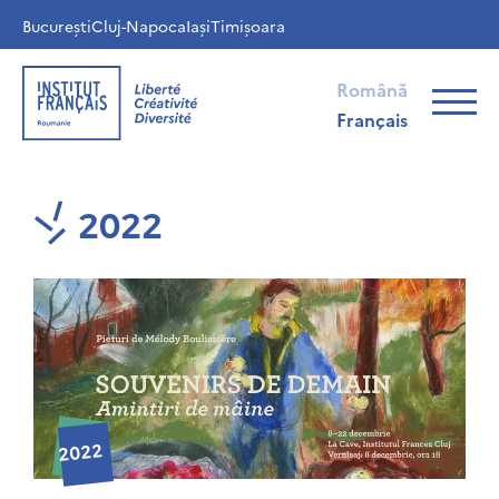
București
Cluj-Napoca
Iași
Timișoara
Română
Français
2022
2022