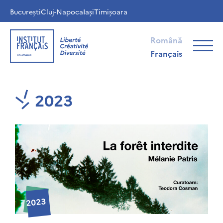
București
Cluj-Napoca
Iași
Timișoara
Română
Français
2023
2023