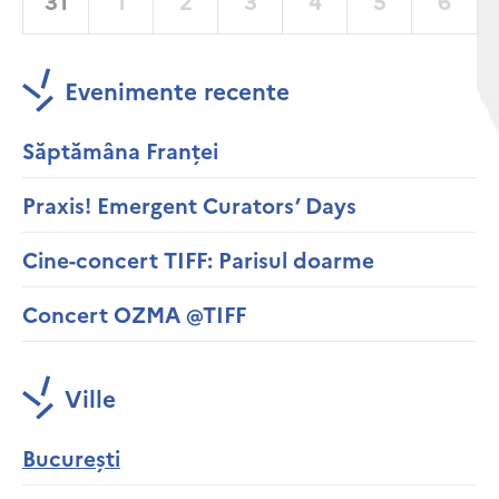
31
1
2
3
4
5
6
Evenimente recente
Săptămâna Franței
Praxis! Emergent Curators’ Days
Cine-concert TIFF: Parisul doarme
Concert OZMA @TIFF
Ville
București