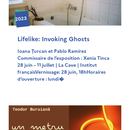
2023
Lifelike: Invoking Ghosts
Ioana Țurcan et Pablo Ramírez
Commissaire de l’exposition : Xenia Tinca
28 juin – 11 juillet | La Cave | Institut
françaisVernissage: 28 juin, 18hHoraires
d’ouverture : lundi�