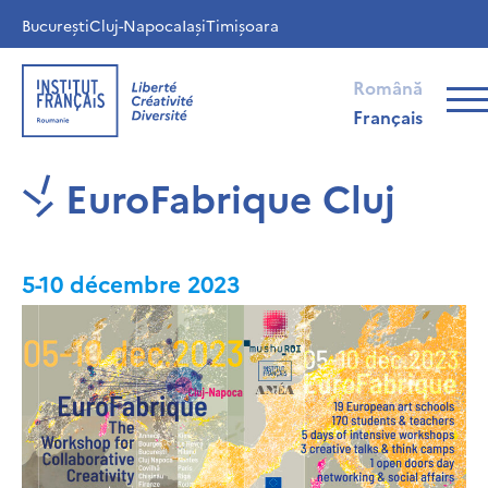
București
Cluj-Napoca
Iași
Timișoara
Română
Français
EuroFabrique Cluj
5-10 décembre 2023