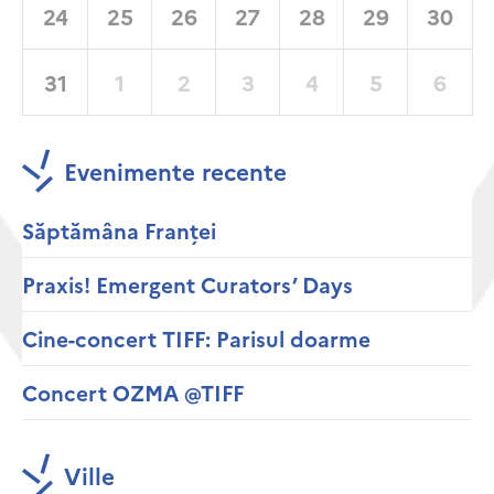
24
25
26
27
28
29
30
31
1
2
3
4
5
6
Evenimente recente
Săptămâna Franței
Praxis! Emergent Curators’ Days
Cine-concert TIFF: Parisul doarme
Concert OZMA @TIFF
Ville