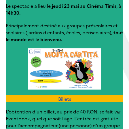
Le spectacle a lieu le
jeudi 23 mai au Cinéma Timis
, à
14h30.
Principalement destiné aux groupes préscolaires et
scolaires (jardins d’enfants, écoles, périscolaires),
tout
le monde est le bienvenu.
Billets
L’obtention d’un billet, au prix de 40 RON, se fait
via
Eventbook, quel que soit l’âge. L’entrée est gratuite
pour l’accompagnateur (une personne) d’un groupe