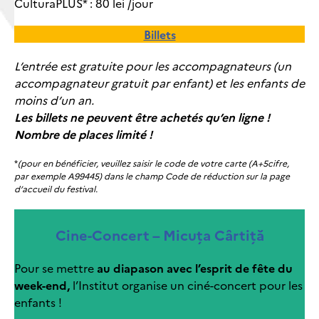
CulturaPLUS* : 80 lei /jour
Billets
L’entrée est gratuite pour les accompagnateurs (un
accompagnateur gratuit par enfant) et les enfants de
moins d’un an.
Les billets ne peuvent être achetés qu’en ligne !
Nombre de places limité !
*
(pour en bénéficier, veuillez saisir le code de votre carte (A+5cifre,
par exemple A99445) dans le champ Code de réduction sur la page
d’accueil du festival.
Cine-Concert – Micuța Cârtiță
Pour se mettre
au diapason avec l’esprit de fête du
week-end,
l’Institut organise un ciné-concert pour les
enfants !