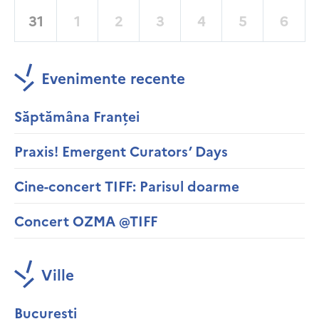
31
1
2
3
4
5
6
Evenimente recente
Săptămâna Franței
Praxis! Emergent Curators’ Days
Cine-concert TIFF: Parisul doarme
Concert OZMA @TIFF
Ville
București