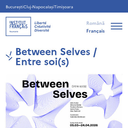
București
Cluj-Napoca
Iași
Timișoara
Română
Français
Between Selves /
Entre soi(s)