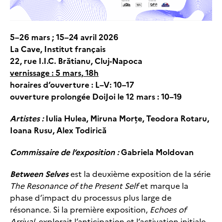
5–26 mars ; 15–24 avril 2026
La Cave, Institut français
22, rue I.I.C. Brătianu, Cluj-Napoca
vernissage : 5 mars, 18h
horaires d’ouverture : L–V: 10–17
ouverture prolongée DoiJoi le 12 mars : 10–19
Artistes :
Iulia Hulea, Miruna Morțe, Teodora Rotaru,
Ioana Rusu, Alex Todirică
Commissaire de l’exposition :
Gabriela Moldovan
Between Selves
est la deuxième exposition de la série
The Resonance of the Present Self
et marque la
phase d’impact du processus plus large de
résonance. Si la première exposition,
Echoes of
Arrival,
explorait l’anticipation et l’activation initiale