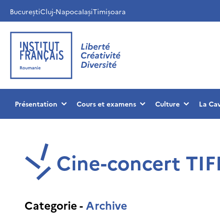
București
Cluj-Napoca
Iași
Timișoara
Présentation
Cours et examens
Culture
La Ca
Cine-concert TIF
Categorie -
Archive