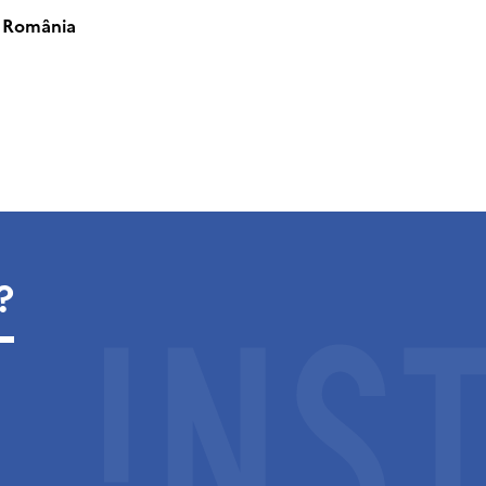
 România
?