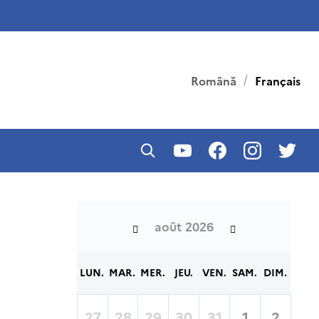
Română
Français
août 2026
LUN.
MAR.
MER.
JEU.
VEN.
SAM.
DIM.
27
28
29
30
31
1
2