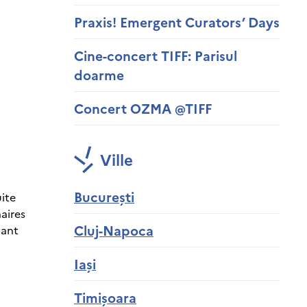
Praxis! Emergent Curators’ Days
Cine-concert TIFF: Parisul
doarme
Concert OZMA @TIFF
Ville
București
uite
aires
Cluj-Napoca
tant
Iași
Timișoara