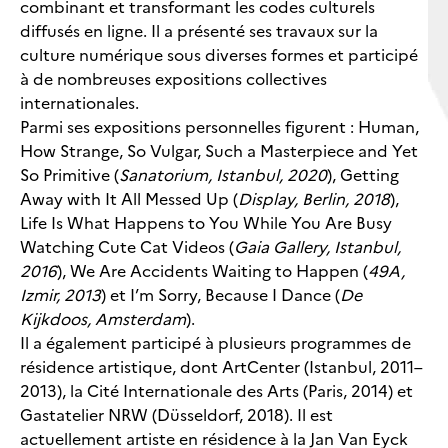
combinant et transformant les codes culturels
diffusés en ligne. Il a présenté ses travaux sur la
culture numérique sous diverses formes et participé
à de nombreuses expositions collectives
internationales.
Parmi ses expositions personnelles figurent : Human,
How Strange, So Vulgar, Such a Masterpiece and Yet
So Primitive (
Sanatorium, Istanbul, 2020
), Getting
Away with It All Messed Up (
Display, Berlin, 2018
),
Life Is What Happens to You While You Are Busy
Watching Cute Cat Videos (
Gaia Gallery, Istanbul,
2016
), We Are Accidents Waiting to Happen (
49A,
Izmir, 2013
) et I’m Sorry, Because I Dance (
De
Kijkdoos, Amsterdam
).
Il a également participé à plusieurs programmes de
résidence artistique, dont ArtCenter (Istanbul, 2011–
2013), la Cité Internationale des Arts (Paris, 2014) et
Gastatelier NRW (Düsseldorf, 2018). Il est
actuellement artiste en résidence à la Jan Van Eyck