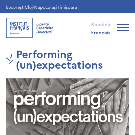
București
Cluj-Napoca
Iași
Timișoara
Română
Français
Performing
(un)expectations