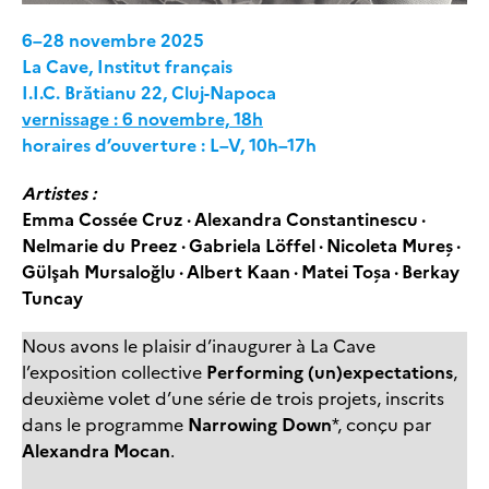
6–28 novembre 2025
La Cave, Institut français
I.I.C. Brătianu 22, Cluj-Napoca
vernissage : 6 novembre, 18h
horaires d’ouverture : L–V, 10h–17h
Artistes :
Emma Cossée Cruz · Alexandra Constantinescu ·
Nelmarie du Preez · Gabriela Löffel · Nicoleta Mureș ·
Gülşah Mursaloğlu · Albert Kaan · Matei Toșa · Berkay
Tuncay
Nous avons le plaisir d’inaugurer à La Cave
l’exposition collective
Performing (un)expectations
,
deuxième volet d’une série de trois projets, inscrits
dans le programme
Narrowing Down
*, conçu par
Alexandra Mocan
.