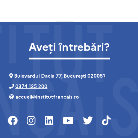
Aveți întrebări?
Bulevardul Dacia 77, București 020051
0374 125 200
accueil@institutfrancais.ro