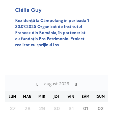
Clélia Guy
Rezidență la Câmpulung în perioada 1–
30.07.2025 Organizat de Institutul
Francez din România, în parteneriat
cu fundația Pro Patrimonio. Proiect
realizat cu sprijinul Ins
august 2026
LUN
MAR
MIE
JOI
VIN
SÂM
DUM
27
28
29
30
31
01
02