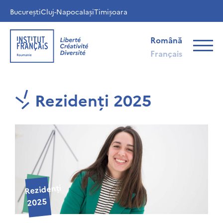
București
Cluj-Napoca
Iași
Timișoara
Română
Français
Rezidenți 2025
Rezidenți
2025