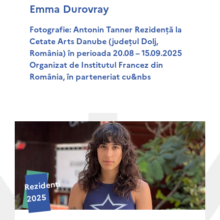
Emma Durovray
Fotografie: Antonin Tanner Rezidență la
Cetate Arts Danube (județul Dolj,
România) în perioada 20.08 – 15.09.2025
Organizat de Institutul Francez din
România, în parteneriat cu&nbs
Rezidenți
2025