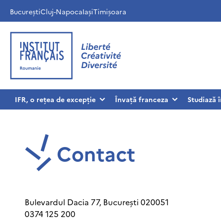
București
Cluj-Napoca
Iași
Timișoara
IFR, o rețea de excepție
Învață franceza
Studiază 
Contact
Bulevardul Dacia 77, București 020051
0374 125 200