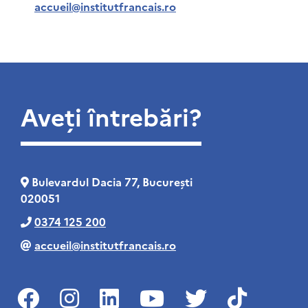
accueil@institutfrancais.ro
Aveți întrebări?
Bulevardul Dacia 77, București
020051
0374 125 200
accueil@institutfrancais.ro