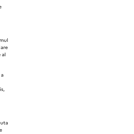
e
ul ​​
dare
 al
 a
is,
juta
e