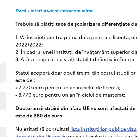
Dacă sunteți student extracomunitar
Trebuie să plătiți
taxe de şcolarizare diferențiate
da
1. Vă înscrieți pentru prima dată pentru o licență, un
2022/2022;
2. În cadrul unei instituții de învățământ superior d
3. Atâta timp cât nu v-ați stabilit definitiv în Franța.
Statul acoperă doar două treimi din costul studiilor
este de :
• 2.770 euro pentru un an în ciclul de licență;
• 3.770 euro pentru un an în ciclul de masterat;
Doctoranzii străini din afara UE nu sunt afectați de 
este de 380 de euro.
Nu ezitați să consultați
lista instituțiilor publice vi
decretul din 19 aprilie
privind taxele de şcolarizare î