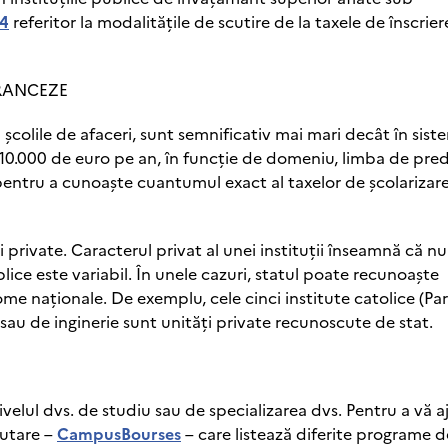
44
referitor la modalitățile de scutire de la taxele de înscrier
FRANCEZE
n școlile de afaceri, sunt semnificativ mai mari decât în sistem
a 10.000 de euro pe an, în funcție de domeniu, limba de pre
ii pentru a cunoaște cuantumul exact al taxelor de şcolarizare
i private. Caracterul privat al unei instituții înseamnă că nu
blice este variabil. În unele cazuri, statul poate recunoaște
ome naționale. De exemplu, cele cinci institute catolice (Par
i sau de inginerie sunt unități private recunoscute de stat.
ivelul dvs. de studiu sau de specializarea dvs. Pentru a vă a
ăutare –
CampusBourses
– care listează diferite programe d