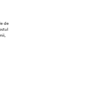
le de
ostul
mii,