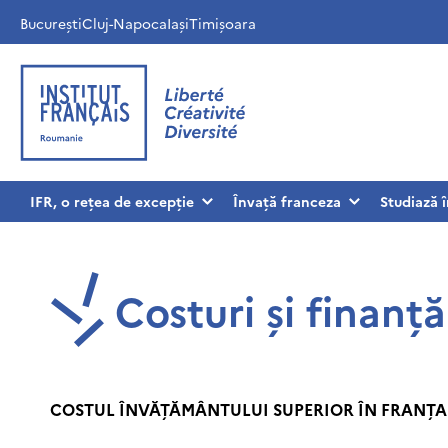
București
Cluj-Napoca
Iași
Timișoara
IFR, o rețea de excepție
Învață franceza
Studiază 
Costuri și finanță
COSTUL ÎNVĂȚĂMÂNTULUI SUPERIOR ÎN FRANȚA