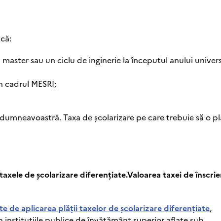
că:
 master sau un ciclu de inginerie la începutul anului univers
in cadrul MESRI;
 dumneavoastră. Taxa de şcolarizare pe care trebuie să o plă
taxele de şcolarizare diferențiate.Valoarea taxei de înscrie
zate de aplicarea plății taxelor de şcolarizare diferențiate
,
n instituțiile publice de învățământ superior aflate sub