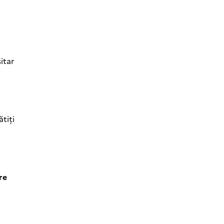
itar
tiți
re