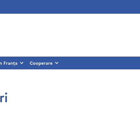
în Franța
Cooperare
ri