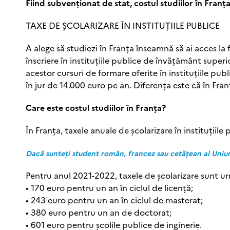
Fiind subvenționat de stat, costul studiilor în Fran
TAXE DE ŞCOLARIZARE ÎN INSTITUȚIILE PUBLICE
A alege să studiezi în Franța înseamnă să ai acces la
înscriere în instituțiile publice de învățământ super
acestor cursuri de formare oferite în instituțiile public
în jur de 14.000 euro pe an. Diferența este că în Fran
Care este costul studiilor în Franța?
În Franța, taxele anuale de școlarizare în instituțiile 
Dacă sunteți student român, francez sau cetățean al Uniun
Pentru anul 2021-2022, taxele de școlarizare sunt u
• 170 euro pentru un an în ciclul de licență;
• 243 euro pentru un an în ciclul de masterat;
• 380 euro pentru un an de doctorat;
• 601 euro pentru școlile publice de inginerie.