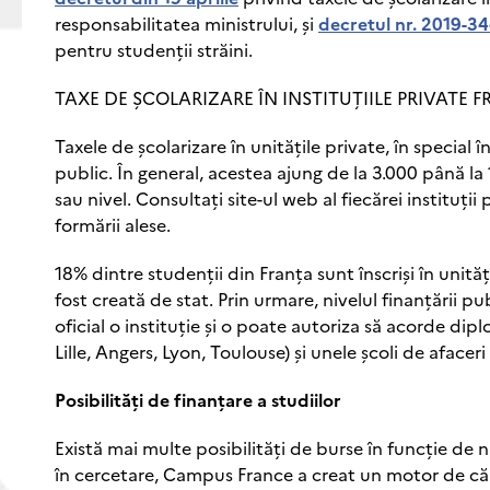
responsabilitatea ministrului, şi
decretul nr. 2019-3
pentru studenții străini.
TAXE DE ŞCOLARIZARE ÎN INSTITUȚIILE PRIVATE 
Taxele de şcolarizare în unitățile private, în special î
public. În general, acestea ajung de la 3.000 până l
sau nivel. Consultați site-ul web al fiecărei instituț
formării alese.
18% dintre studenții din Franța sunt înscriși în unităț
fost creată de stat. Prin urmare, nivelul finanțării pu
oficial o instituție și o poate autoriza să acorde dipl
Lille, Angers, Lyon, Toulouse) și unele școli de afacer
Posibilități de finanțare a studiilor
Există mai multe posibilități de burse în funcție de n
în cercetare, Campus France a creat un motor de c