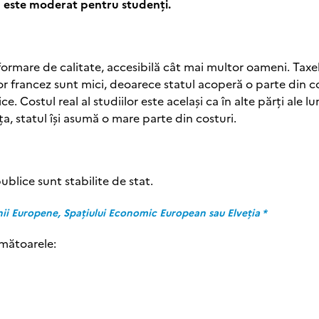
ța este moderat pentru studenți.
 formare de calitate, accesibilă cât mai multor oameni. Taxe
ior francez sunt mici, deoarece statul acoperă o parte din c
e. Costul real al studiilor este același ca în alte părți ale lu
ța, statul își asumă o mare parte din costuri.
publice sunt stabilite de stat.
ii Europene, Spațiului Economic European sau Elveția *
rmătoarele: