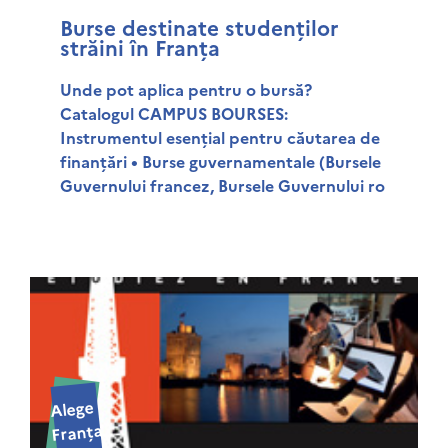
Burse destinate studenților
străini în Franța
Unde pot aplica pentru o bursă?
Catalogul CAMPUS BOURSES:
Instrumentul esențial pentru căutarea de
finanțări • Burse guvernamentale (Bursele
Guvernului francez, Bursele Guvernului ro
Alege
Franța