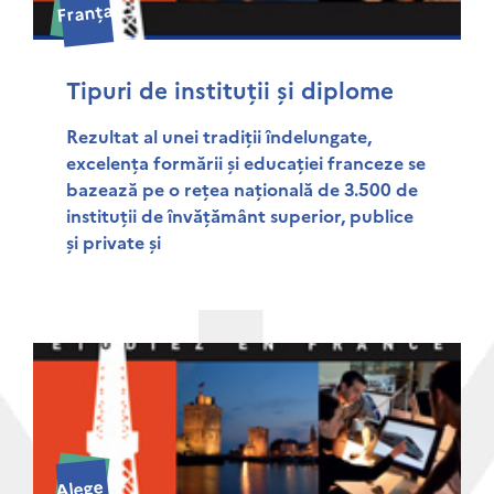
Franța
Tipuri de instituții și diplome
Rezultat al unei tradiții îndelungate,
excelența formării și educației franceze se
bazează pe o rețea națională de 3.500 de
instituții de învățământ superior, publice
și private și
Alege