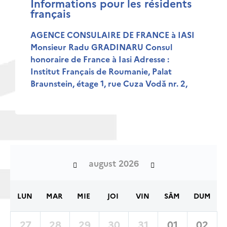
Informations pour les résidents
français
AGENCE CONSULAIRE DE FRANCE à IASI
Monsieur Radu GRADINARU Consul
honoraire de France à Iasi Adresse :
Institut Français de Roumanie, Palat
Braunstein, étage 1, rue Cuza Vodă nr. 2,
august 2026
LUN
MAR
MIE
JOI
VIN
SÂM
DUM
27
28
29
30
31
01
02