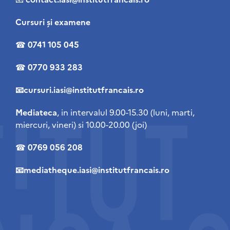
Cursuri şi examene
☎
0741 105 045
☎
0770 933 283
📧cursuri.iasi@institutfrancais.ro
Mediateca
, in intervalul 9.00-15.30 (luni, marti,
miercuri, vineri) si 10.00-20.00 (joi)
☎
0769 056 208
📧mediatheque.iasi@institutfrancais.ro