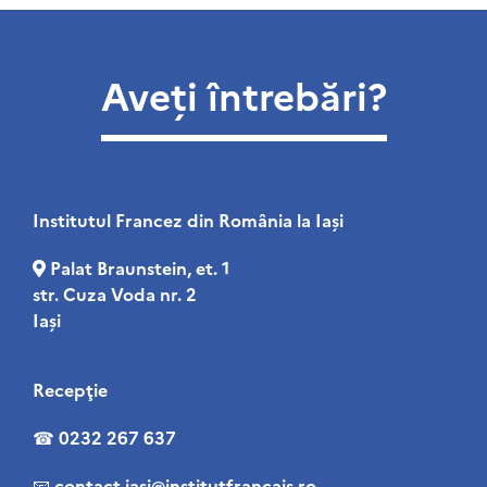
Aveți întrebări?
Institutul Francez din România la Iaşi
Palat Braunstein, et. 1
str. Cuza Voda nr. 2
Iași
Recepţie
☎
0232 267 637
📧
contact
.iasi@institutfrancais.ro