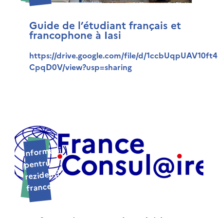
Guide de l’étudiant français et
francophone à Iasi
https://drive.google.com/file/d/1ccbUqpUAV10ft
CpqD0V/view?usp=sharing
Informaţii
pentru
rezidenţi
francezi