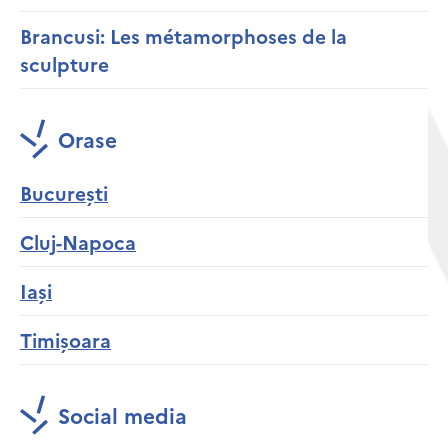
Brancusi: Les métamorphoses de la
sculpture
Orase
București
Cluj-Napoca
Iași
Timișoara
Social media