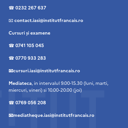
☎
0232 267 637
📧
contact
.iasi@institutfrancais.ro
Cursuri şi examene
☎
0741 105 045
☎
0770 933 283
📧cursuri.iasi@institutfrancais.ro
Mediateca
, in intervalul 9.00-15.30 (luni, marti,
miercuri, vineri) si 10.00-20.00 (joi)
☎
0769 056 208
📧mediatheque.iasi@institutfrancais.ro