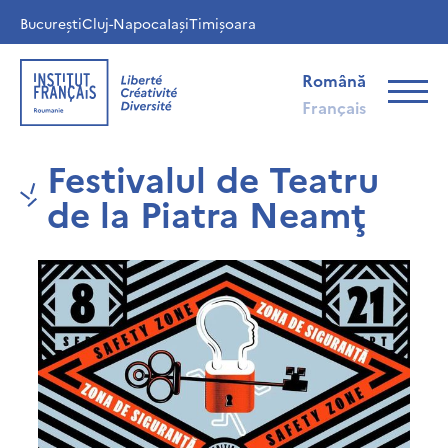
București
Cluj-Napoca
Iași
Timișoara
Română
Français
Festivalul de Teatru
de la Piatra Neamţ