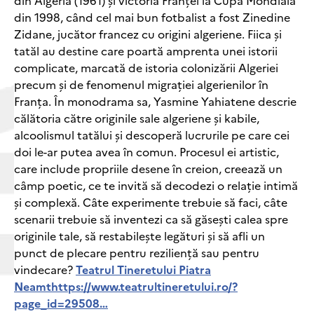
din Algeria (1961) și victoria Franței la Cupa Mondială
din 1998, când cel mai bun fotbalist a fost Zinedine
Zidane, jucător francez cu origini algeriene. Fiica și
tatăl au destine care poartă amprenta unei istorii
complicate, marcată de istoria colonizării Algeriei
precum și de fenomenul migrației algerienilor în
Franța. În monodrama sa, Yasmine Yahiatene descrie
călătoria către originile sale algeriene și kabile,
alcoolismul tatălui și descoperă lucrurile pe care cei
doi le-ar putea avea în comun. Procesul ei artistic,
care include propriile desene în creion, creează un
câmp poetic, ce te invită să decodezi o relație intimă
și complexă. Câte experimente trebuie să faci, câte
scenarii trebuie să inventezi ca să găsești calea spre
originile tale, să restabilește legături și să afli un
punct de plecare pentru reziliență sau pentru
vindecare?
Teatrul Tineretului Piatra
Neamt
https://www.teatrultineretului.ro/?
page_id=29508…