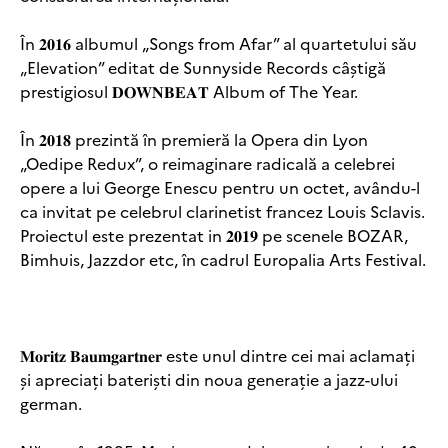
În 𝟐𝟎𝟏𝟔 albumul „Songs from Afar” al quartetului său
„Elevation” editat de Sunnyside Records câștigă
prestigiosul 𝐃𝐎𝐖𝐍𝐁𝐄𝐀𝐓 Album of The Year.
În 𝟐𝟎𝟏𝟖 prezintă în premieră la Opera din Lyon
„Oedipe Redux”, o reimaginare radicală a celebrei
opere a lui George Enescu pentru un octet, avându-l
ca invitat pe celebrul clarinetist francez Louis Sclavis.
Proiectul este prezentat in 𝟐𝟎𝟏𝟗 pe scenele BOZAR,
Bimhuis, Jazzdor etc, în cadrul Europalia Arts Festival.
𝐌𝐨𝐫𝐢𝐭𝐳 𝐁𝐚𝐮𝐦𝐠𝐚𝐫𝐭𝐧𝐞𝐫 este unul dintre cei mai aclamați
și apreciați bateriști din noua generație a jazz-ului
german.