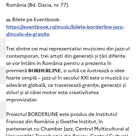
România (Bd. Dacia, nr. 77).
🎫 Bilete pe Eventbook:
https://eventbook.ro/music/bilete-borderline-jazz-
dincolo-de-granite
Trei dintre cei mai reprezentativi muzicieni din jazz-ul
contemporan, trei artiști din generații și țări diferite
se vor întâlni în România pentru a prezenta în
premieră 𝐁𝐎𝐑𝐃𝐄𝐑𝐋𝐈𝐍𝐄, o suită ce ilustrează o idee
foarte simplă – jazz-ul în secolul XXI este o muzică cu
adevărat globală, ce traversează granițe, generații și
stiluri și al cărei motor este creativitatea
improvizației.
Proiectul BORDERLINE este produs de Institutul
Francez din România și Goethe Institut, în
parteneriat cu Chamber Jazz, Centrul Multicultural al
Universității Transilvania din Brașov, Centrul Cultural