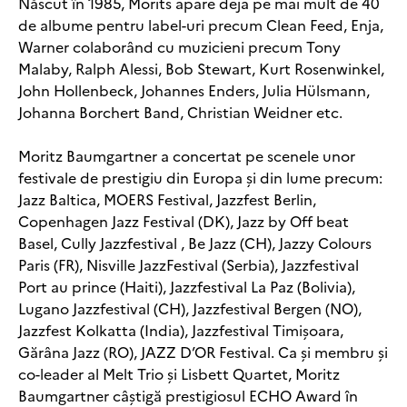
Născut în 1985, Morits apare deja pe mai mult de 40
de albume pentru label-uri precum Clean Feed, Enja,
Warner colaborând cu muzicieni precum Tony
Malaby, Ralph Alessi, Bob Stewart, Kurt Rosenwinkel,
John Hollenbeck, Johannes Enders, Julia Hülsmann,
Johanna Borchert Band, Christian Weidner etc.
Moritz Baumgartner a concertat pe scenele unor
festivale de prestigiu din Europa și din lume precum:
Jazz Baltica, MOERS Festival, Jazzfest Berlin,
Copenhagen Jazz Festival (DK), Jazz by Off beat
Basel, Cully Jazzfestival , Be Jazz (CH), Jazzy Colours
Paris (FR), Nisville JazzFestival (Serbia), Jazzfestival
Port au prince (Haiti), Jazzfestival La Paz (Bolivia),
Lugano Jazzfestival (CH), Jazzfestival Bergen (NO),
Jazzfest Kolkatta (India), Jazzfestival Timișoara,
Gărâna Jazz (RO), JAZZ D’OR Festival. Ca și membru și
co-leader al Melt Trio și Lisbett Quartet, Moritz
Baumgartner câștigă prestigiosul ECHO Award în