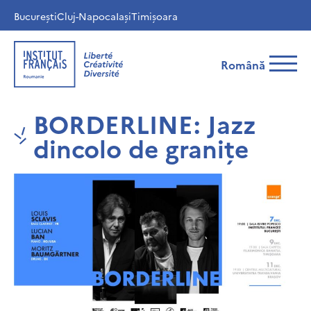
București
Cluj-Napoca
Iași
Timișoara
Română
BORDERLINE: Jazz
dincolo de granițe