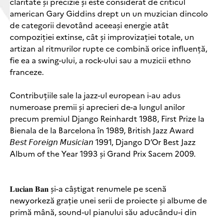
claritate și precizie și este considerat de criticul
american Gary Giddins drept un un muzician dincolo
de categorii devotând aceeași energie atât
compoziției extinse, cât și improvizației totale, un
artizan al ritmurilor rupte ce combină orice influență,
fie ea a swing-ului, a rock-ului sau a muzicii ethno
franceze.
Contribuțiile sale la jazz-ul european i-au adus
numeroase premii și aprecieri de-a lungul anilor
precum premiul Django Reinhardt 1988, First Prize la
Bienala de la Barcelona în 1989, British Jazz Award
𝘉𝘦𝘴𝘵 𝘍𝘰𝘳𝘦𝘪𝘨𝘯 𝘔𝘶𝘴𝘪𝘤𝘪𝘢𝘯 1991, Django D’Or Best Jazz
Album of the Year 1993 și Grand Prix Sacem 2009.
𝐋𝐮𝐜𝐢𝐚𝐧 𝐁𝐚𝐧 și-a câștigat renumele pe scenă
newyorkeză grație unei serii de proiecte și albume de
primă mână, sound-ul pianului său aducându-i din