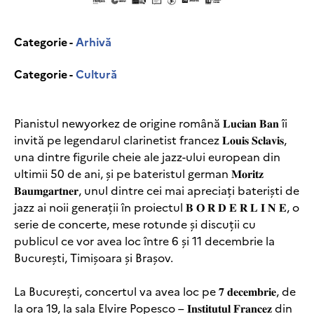
Categorie -
Arhivă
Categorie -
Cultură
Pianistul newyorkez de origine română 𝐋𝐮𝐜𝐢𝐚𝐧 𝐁𝐚𝐧 îi
invită pe legendarul clarinetist francez 𝐋𝐨𝐮𝐢𝐬 𝐒𝐜𝐥𝐚𝐯𝐢𝐬,
una dintre figurile cheie ale jazz-ului european din
ultimii 50 de ani, și pe bateristul german 𝐌𝐨𝐫𝐢𝐭𝐳
𝐁𝐚𝐮𝐦𝐠𝐚𝐫𝐭𝐧𝐞𝐫, unul dintre cei mai apreciați bateriști de
jazz ai noii generații în proiectul 𝐁 𝐎 𝐑 𝐃 𝐄 𝐑 𝐋 𝐈 𝐍 𝐄, o
serie de concerte, mese rotunde și discuții cu
publicul ce vor avea loc între 6 și 11 decembrie la
București, Timișoara și Brașov.
La București, concertul va avea loc pe 𝟕 𝐝𝐞𝐜𝐞𝐦𝐛𝐫𝐢𝐞, de
la ora 19, la sala Elvire Popesco – 𝐈𝐧𝐬𝐭𝐢𝐭𝐮𝐭𝐮𝐥 𝐅𝐫𝐚𝐧𝐜𝐞𝐳 din