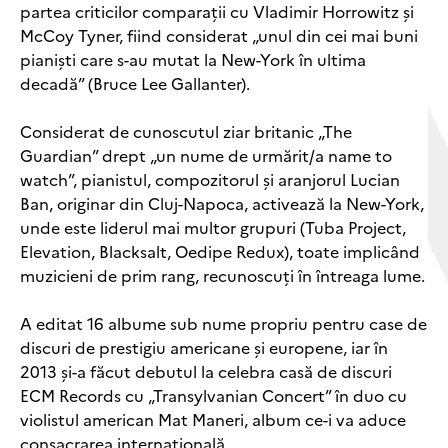
partea criticilor comparații cu Vladimir Horrowitz și
McCoy Tyner, fiind considerat „unul din cei mai buni
pianiști care s-au mutat la New-York în ultima
decadă” (Bruce Lee Gallanter).
Considerat de cunoscutul ziar britanic „The
Guardian” drept „un nume de urmărit/a name to
watch”, pianistul, compozitorul și aranjorul Lucian
Ban, originar din Cluj-Napoca, activează la New-York,
unde este liderul mai multor grupuri (Tuba Project,
Elevation, Blacksalt, Oedipe Redux), toate implicând
muzicieni de prim rang, recunoscuți în întreaga lume.
A editat 16 albume sub nume propriu pentru case de
discuri de prestigiu americane și europene, iar în
2013 și-a făcut debutul la celebra casă de discuri
ECM Records cu „Transylvanian Concert” în duo cu
violistul american Mat Maneri, album ce-i va aduce
consacrarea internațională.