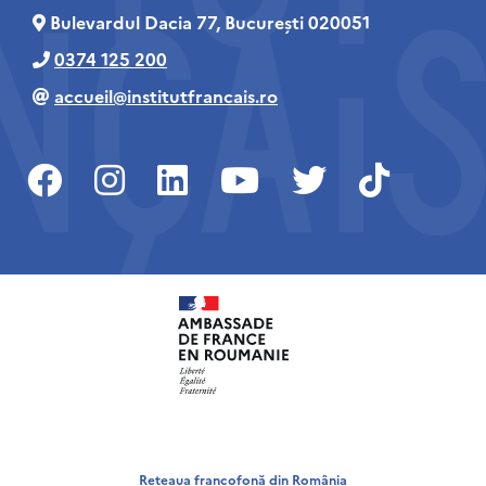
Bulevardul Dacia 77, București 020051
0374 125 200
accueil@institutfrancais.ro
Rețeaua francofonă din România