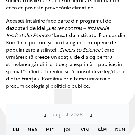
societăți civile care să fie un actor al schimbării în
ceea ce privește provocările climatice.
Această întâlnire face parte din programul de
dezbateri de idei
„Les rencontres – Întâlnirile
Institutului Francez”
lansat de Institutul Francez din
România, precum și din dialogurile europene de
popularizare a științei
„Cheers to Science”,
care
urmăresc să creeze un spațiu de dialog pentru
stimularea gândirii critice și a exprimării publice, în
special în rândul tinerilor, și să consolideze legăturile
dintre Franța și România prin teme universale
precum ecologia și politicile publice.
august 2026
LUN
MAR
MIE
JOI
VIN
SÂM
DUM