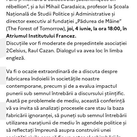
rébellion”, și a lui Mihail Caradaica, profesor la Școala
Națională de Studii Politice și Administrative și
director executiv al fundației „Pădurea de Mâine”
(The Forest of Tomorrow),
joi, 4 iunie, la ora 18:00, în
Atriumul Institutului Francez.
Discuțiile vor fi moderate de președintele asociației
2Celsius, Raul Cazan. Dialogul va avea loc în limba
engleză.
Va fi o ocazie extraordinară de a discuta despre
fabricarea îndoielii în societățile noastre
contemporane, precum și de a evalua impactul
punerii sub semnul întrebării a discursului științific.
Axată pe problemele de mediu, această conferință
vă va invita să analizați procesele care stau la baza
fabricării ignoranței, să puneți sub semnul întrebării
utilizarea narațiunii de mediu în agendele politice și
să reflectați împreună asupra construirii unei