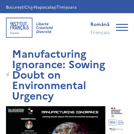
București
Cluj-Napoca
Iași
Timișoara
Română
Français
Manufacturing
Ignorance: Sowing
Doubt on
Environmental
Urgency