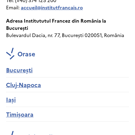
Tel: (+40) 374 125 200
Email:
accueil@institutfrancais.ro
Adresa Institututul Francez din România la
București
Bulevardul Dacia, nr. 77, București 020051, România
Orase
București
Cluj-Napoca
Iași
Timișoara