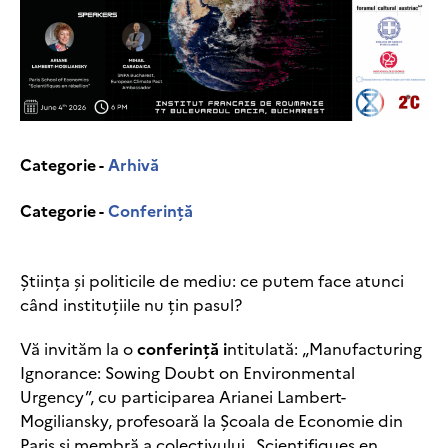
Categorie -
Arhivă
Categorie -
Conferință
Știința și politicile de mediu: ce putem face atunci
când instituțiile nu țin pasul?
Vă invităm la o
conferință i
ntitulată: „Manufacturing
Ignorance: Sowing Doubt on Environmental
Urgency”, cu participarea Arianei Lambert-
Mogiliansky, profesoară la Școala de Economie din
Paris și membră a colectivului „Scientifiques en