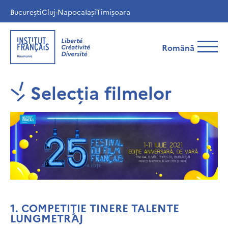
București
Cluj-Napoca
Iași
Timișoara
Română
Selecția filmelor
1.
COMPETIŢIE TINERE TALENTE
LUNGMETRAJ