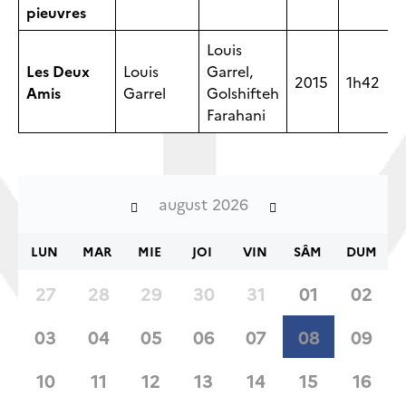
pieuvres
Louis
Les Deux
Louis
Garrel,
2015
1h42
Amis
Garrel
Golshifteh
Farahani
august 2026
LUN
MAR
MIE
JOI
VIN
SÂM
DUM
27
28
29
30
31
01
02
03
04
05
06
07
08
09
10
11
12
13
14
15
16