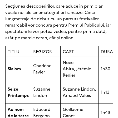
Secţiunea descoperirilor, care aduce în prim plan
vocile noi ale cinematografiei franceze. Cinci
lungmetraje de debut cu un parcurs festivalier
remarcabil vor concura pentru Premiul Publicului, iar
spectatorii le vor putea vedea, pentru prima dată,
atât pe marele ecran, cât şi online.
TITLU
REGIZOR
CAST
DURAT
Noée
Charlène
Slalom
Abita, Jérémie
1h30
Favier
Renier
Seize
Suzanne
Suzanne Lindon,
1h13
Printemps
Lindon
Arnaud Valois
Au nom
Edouard
Guillaume
1h43
de la terre
Bergeon
Canet