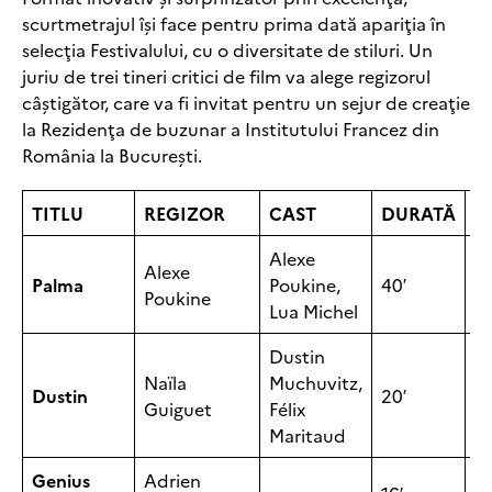
scurtmetrajul îşi face pentru prima dată apariţia în
selecţia Festivalului, cu o diversitate de stiluri. Un
juriu de trei tineri critici de film va alege regizorul
câştigător, care va fi invitat pentru un sejur de creaţie
la Rezidenţa de buzunar a Institutului Francez din
România la Bucureşti.
TITLU
REGIZOR
CAST
DURATĂ
A
Alexe
Alexe
Palma
Poukine,
40′
2
Poukine
Lua Michel
Dustin
Naïla
Muchuvitz,
Dustin
20′
2
Guiguet
Félix
Maritaud
Genius
Adrien