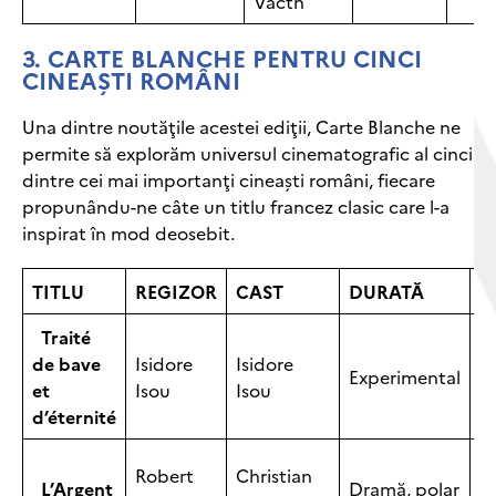
Vacth
3.
CARTE BLANCHE PENTRU CINCI
CINEAŞTI ROMÂNI
Una dintre noutăţile acestei ediţii, Carte Blanche ne
permite să explorăm universul cinematografic al cinci
dintre cei mai importanţi cineaşti români, fiecare
propunându-ne câte un titlu francez clasic care l-a
inspirat în mod deosebit.
TITLU
REGIZOR
CAST
DURATĂ
A
Traité
de bave
Isidore
Isidore
Experimental
1
et
Isou
Isou
d’éternité
Robert
Christian
L’Argent
Dramă, polar
1