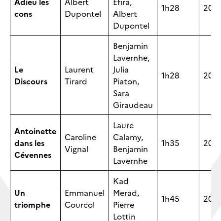
Adieu les
Albert
Efira,
1h28
202
cons
Dupontel
Albert
Dupontel
Benjamin
Lavernhe,
Le
Laurent
Julia
1h28
202
Discours
Tirard
Piaton,
Sara
Giraudeau
Laure
Antoinette
Caroline
Calamy,
dans les
1h35
202
Vignal
Benjamin
Cévennes
Lavernhe
Kad
Un
Emmanuel
Merad,
1h45
202
triomphe
Courcol
Pierre
Lottin