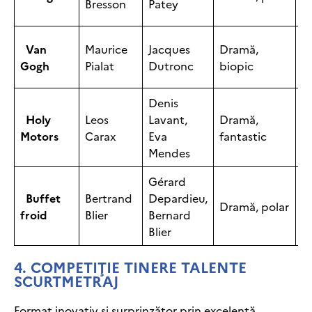
Bresson
Patey
Van
Maurice
Jacques
Dramă,
1
Gogh
Pialat
Dutronc
biopic
Denis
Holy
Leos
Lavant,
Dramă,
2
Motors
Carax
Eva
fantastic
Mendes
Gérard
Buffet
Bertrand
Depardieu,
Dramă, polar
1
froid
Blier
Bernard
Blier
4.
COMPETIŢIE TINERE TALENTE
SCURTMETRAJ
Format inovativ şi surprinzător prin excelenţă,