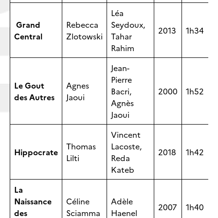
Léa
Grand
Rebecca
Seydoux,
2013
1h34
Central
Zlotowski
Tahar
Rahim
Jean-
Pierre
Le Gout
Agnes
Bacri,
2000
1h52
des Autres
Jaoui
Agnès
Jaoui
Vincent
Thomas
Lacoste,
Hippocrate
2018
1h42
Lilti
Reda
Kateb
La
Naissance
Céline
Adèle
2007
1h40
des
Sciamma
Haenel