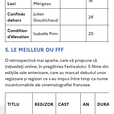
16′
2
Loci
Mérigeau
Confinés
Julien
24′
2
dehors
Goudichaud
Condition
Isabelle Prim
20
2
d’élevation
5.
LE MEILLEUR DU FFF
O retrospectivă mai aparte, care vă propune să
(re)vedeţi online, în pregătirea Festivalului. 5 filme din
ediţiile sale anterioare, care au marcat debutul unor
regizoare şi regizori ce s-au impus între timp ca nume
inconturnabile ale cinematografiei franceze.
TITLU
REGIZOR
CAST
AN
DURAT