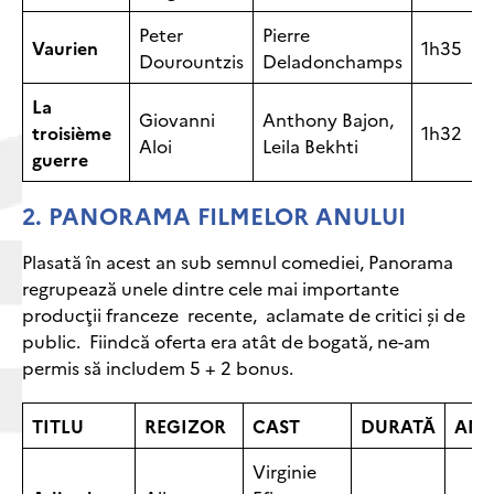
Peter
Pierre
Vaurien
1h35
Dourountzis
Deladonchamps
La
Giovanni
Anthony Bajon,
troisième
1h32
Aloi
Leila Bekhti
guerre
2.
PANORAMA FILMELOR ANULUI
Plasată în acest an sub semnul comediei, Panorama
regrupează unele dintre cele mai importante
producţii franceze recente, aclamate de critici şi de
public. Fiindcă oferta era atât de bogată, ne-am
permis să includem 5 + 2 bonus.
TITLU
REGIZOR
CAST
DURATĂ
AN
Virginie