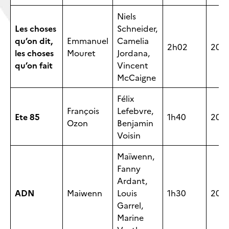
Niels
Les choses
Schneider,
qu’on dit,
Emmanuel
Camelia
2h02
202
les choses
Mouret
Jordana,
qu’on fait
Vincent
McCaigne
Félix
François
Lefebvre,
Ete 85
1h40
202
Ozon
Benjamin
Voisin
Maïwenn,
Fanny
Ardant,
ADN
Maiwenn
Louis
1h30
202
Garrel,
Marine