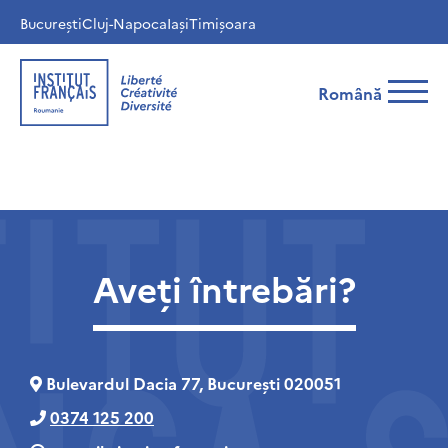
București
Cluj-Napoca
Iași
Timișoara
Română
Aveți întrebări?
Bulevardul Dacia 77, București 020051
0374 125 200