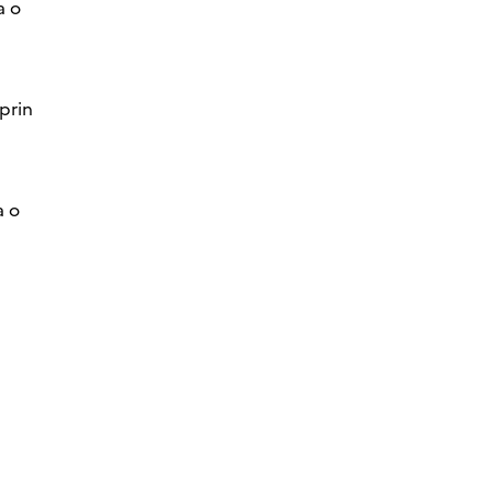
a o
prin
a o