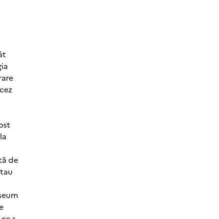
ât
gia
rare
ncez
ost
la
ută de
rtau
useum
e
ce s-