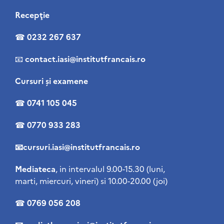
Recepţie
☎
0232 267 637
📧
contact
.iasi@institutfrancais.ro
Cursuri şi examene
☎
0741 105 045
☎
0770 933 283
📧cursuri.iasi@institutfrancais.ro
Mediateca
, in intervalul 9.00-15.30 (luni,
marti, miercuri, vineri) si 10.00-20.00 (joi)
☎
0769 056 208