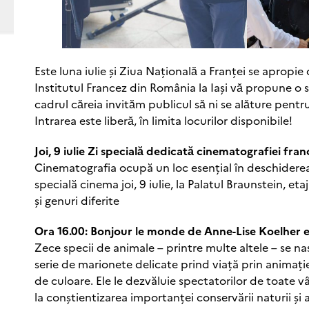
Este luna iulie și Ziua Naționalӑ a Franței se apropie 
Institutul Francez din România la Iași vӑ propune o 
cadrul cӑreia invitӑm publicul sӑ ni se alӑture pent
Intrarea este liberӑ, în limita locurilor disponibile!
Joi, 9 iulie Zi specialӑ dedicatӑ cinematografiei fra
Cinematografia ocupă un loc esențial în deschiderea „
specială cinema joi, 9 iulie, la Palatul Braunstein, et
și genuri diferite
Ora 16.00: Bonjour le monde de Anne-Lise Koelher e
Zece specii de animale – printre multe altele – se na
serie de marionete delicate prind viață prin animați
de culoare. Ele le dezvăluie spectatorilor de toate vâ
la conștientizarea importanței conservării naturii și 