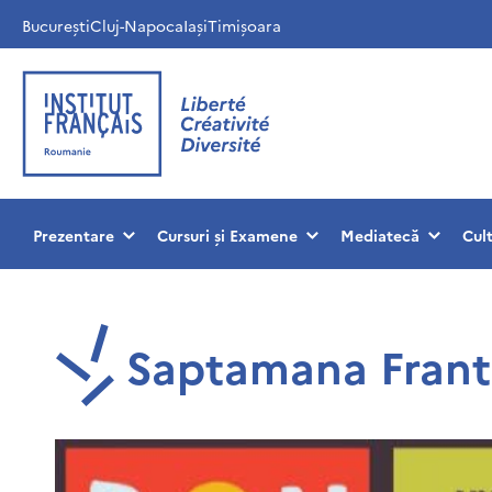
București
Cluj-Napoca
Iași
Timișoara
Prezentare
Cursuri și Examene
Mediatecă
Cul
Saptamana Frantei