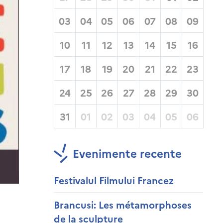
03
04
05
06
07
08
09
10
11
12
13
14
15
16
17
18
19
20
21
22
23
24
25
26
27
28
29
30
31
01
02
03
04
05
06
Evenimente recente
Festivalul Filmului Francez
Brancusi: Les métamorphoses
de la sculpture