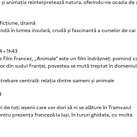
a și animația reinterpretează natura, oferindu-ne ocazia de 
 ficțiune, dramӑ
dă în lumea insulară, crudă și fascinantă a curselor de cai 
4 • 1h43
de Film Francez, „Animale” este un film îndrăzneț: pornind c
or din sudul Franței, povestea se mută treptat în domeniul
rebare centrală: relația dintre oameni și animale
i
i de toți ieșenii care vor dori sӑ ni se alӑture în Tramvaiul
ru prezența francezӑ la Iași, în tururi ghidate, cu multe