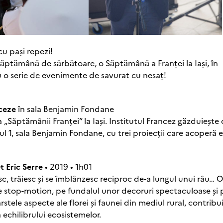
cu pași repezi!
sӑptӑmânӑ de sӑrbӑtoare, o Sӑptӑmânӑ a Franței la Iași, în
ru o serie de evenimente de savurat cu nesaț!
nceze
în sala Benjamin Fondane
Săptămânii Franței” la Iași. Institutul Francez găzduiește o
ajul 1, sala Benjamin Fondane, cu trei proiecții care acoperă 
t Eric Serre
• 2019 • 1h01
sc, trăiesc și se îmblânzesc reciproc de-a lungul unui râu… O
e stop-motion, pe fundalul unor decoruri spectaculoase și 
rstele aspecte ale florei și faunei din mediul rural, contrib
a echilibrului ecosistemelor.