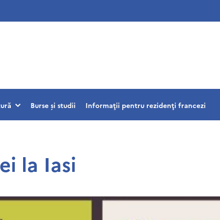
tură
Burse și studii
Informaţii pentru rezidenţi francezi
 la Iasi