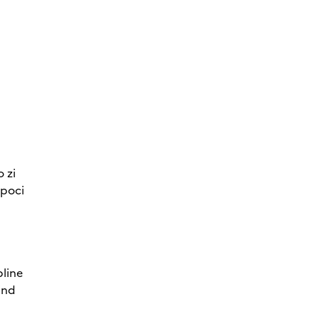
 zi
epoci
pline
uind