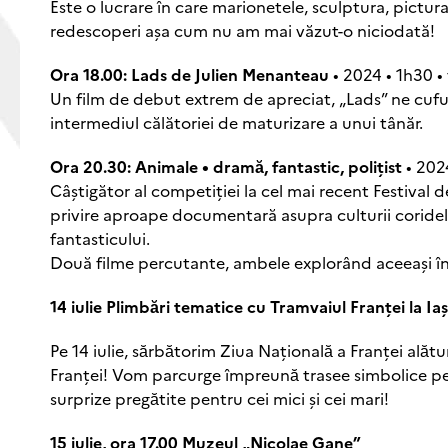
Este o lucrare în care marionetele, sculptura, pictur
redescoperi așa cum nu am mai văzut-o niciodată!
Ora 18.00: Lads de Julien Menanteau
• 2024 • 1h30 •
Un film de debut extrem de apreciat, „Lads” ne cufun
intermediul călătoriei de maturizare a unui tânăr.
Ora 20.30: Animale • dramӑ, fantastic, polițist
• 202
Câștigător al competiției la cel mai recent Festival 
privire aproape documentară asupra culturii coridel
fantasticului.
Două filme percutante, ambele explorând aceeași înt
14 iulie Plimbӑri tematice cu Tramvaiul Franței la Iaș
Pe 14 iulie, sӑrbӑtorim Ziua Naționalӑ a Franței alӑtur
Franței! Vom parcurge împreunӑ trasee simbolice pent
surprize pregӑtite pentru cei mici și cei mari!
15 iulie, ora 17.00 Muzeul „Nicolae Gane”