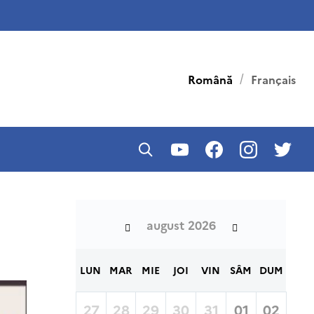
Română
Français
august 2026
LUN
MAR
MIE
JOI
VIN
SÂM
DUM
27
28
29
30
31
01
02