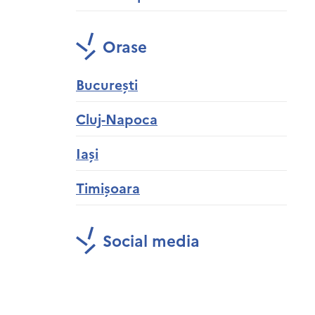
Orase
București
Cluj-Napoca
Iași
Timișoara
Social media