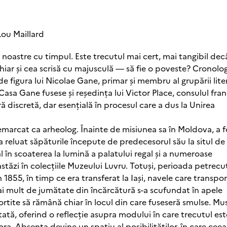
Lou Maillard
 noastre cu timpul. Este trecutul mai cert, mai tangibil dec
hiar și cea scrisă cu majusculă — să fie o poveste? Cronolo
de figura lui Nicolae Gane, primar și membru al grupării lite
 Casa Gane fusese și reședința lui Victor Place, consulul fra
ă discretă, dar esențială în procesul care a dus la Unirea
remarcat ca arheolog. Înainte de misiunea sa în Moldova, a f
 a reluat săpăturile începute de predecesorul său la situl de 
 în scoaterea la lumină a palatului regal și a numeroase
 astăzi în colecțiile Muzeului Luvru. Totuși, perioada petrec
În 1855, în timp ce era transferat la Iași, navele care transpo
mai mult de jumătate din încărcătură s-a scufundat în apele
sortite să rămână chiar în locul din care fuseseră smulse. M
ată, oferind o reflecție asupra modului în care trecutul est
a. Absența devine un spațiu al posibilităților, în care ceea 