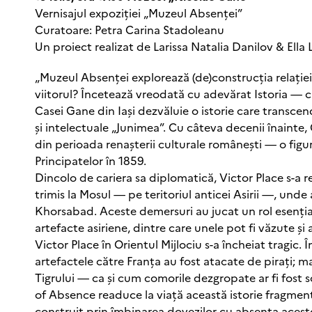
Vernisajul expoziției „Muzeul Absenței”
Curatoare: Petra Carina Stadoleanu
Un proiect realizat de Larissa Natalia Danilov & Ella 
„Muzeul Absenței explorează (de)construcția relației
viitorul? Încetează vreodată cu adevărat Istoria — c
Casei Gane din Iași dezvăluie o istorie care transcen
și intelectuale „Junimea”. Cu câteva decenii înainte,
din perioada renașterii culturale românești — o figur
Principatelor în 1859.
Dincolo de cariera sa diplomatică, Victor Place s-a 
trimis la Mosul — pe teritoriul anticei Asirii —, unde
Khorsabad. Aceste demersuri au jucat un rol esențial
artefacte asiriene, dintre care unele pot fi văzute și
Victor Place în Orientul Mijlociu s-a încheiat tragic. 
artefactele către Franța au fost atacate de pirați; 
Tigrului — ca și cum comorile dezgropate ar fi fost 
of Absence readuce la viață această istorie fragment
construit prin îmbinarea dovezilor cu absența acestor