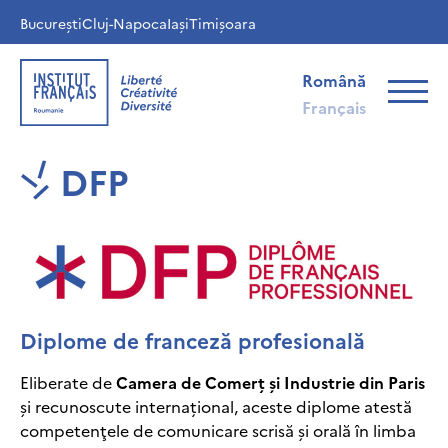
București
Cluj-Napoca
Iași
Timișoara
Română
Français
DFP
Diplome de franceză profesională
Eliberate de
Camera de Comerț și Industrie din Paris
și recunoscute internațional, aceste diplome atestă
competenţele de comunicare scrisă şi orală în limba