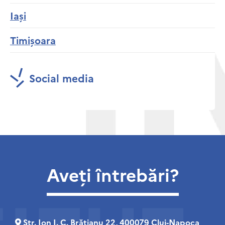
Iași
Timișoara
Social media
Aveți întrebări?
Str. Ion I. C. Brătianu 22, 400079 Cluj‑Napoca