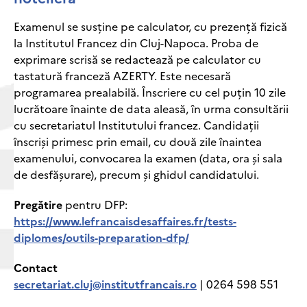
Examenul se susține pe calculator, cu prezență fizică
la Institutul Francez din Cluj-Napoca. Proba de
exprimare scrisă se redactează pe calculator cu
tastatură franceză AZERTY. Este necesară
programarea prealabilă. Înscriere cu cel puțin 10 zile
lucrătoare înainte de data aleasă, în urma consultării
cu secretariatul Institutului francez. Candidații
înscriși primesc prin email, cu două zile înaintea
examenului, convocarea la examen (data, ora și sala
de desfășurare), precum și ghidul candidatului.
Pregătire
pentru DFP:
https://www.lefrancaisdesaffaires.fr/tests-
diplomes/outils-preparation-dfp/
Contact
secretariat.cluj@institutfrancais.ro
| 0264 598 551