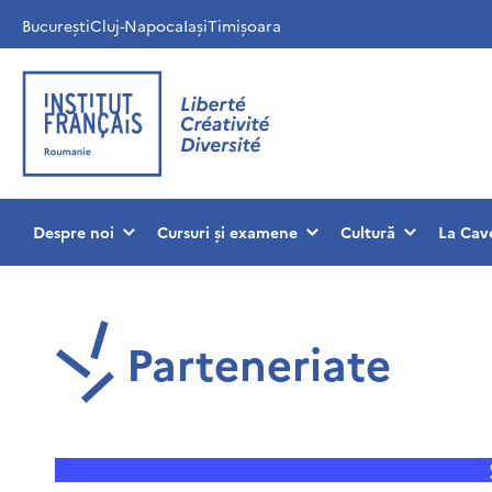
București
Cluj-Napoca
Iași
Timișoara
Despre noi
Cursuri și examene
Cultură
La Cav
Parteneriate