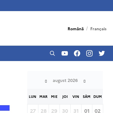
Română
Français
august 2026
LUN
MAR
MIE
JOI
VIN
SÂM
DUM
27
28
29
30
31
01
02