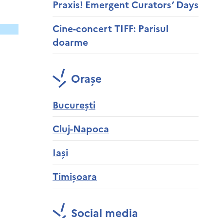
Praxis! Emergent Curators’ Days
Cine-concert TIFF: Parisul
doarme
Orașe
București
Cluj-Napoca
Iași
Timișoara
Social media