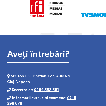
Aveți întrebări?
Str. Ion I. C. Brătianu 22, 400079
Cluj‑Napoca
Secretariat:
0264 598 551
Informații cursuri și examene:
0745
396 679