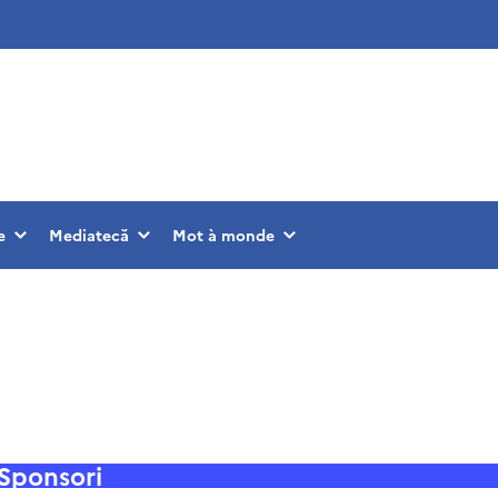
e
Mediatecă
Mot à monde
Sponsori