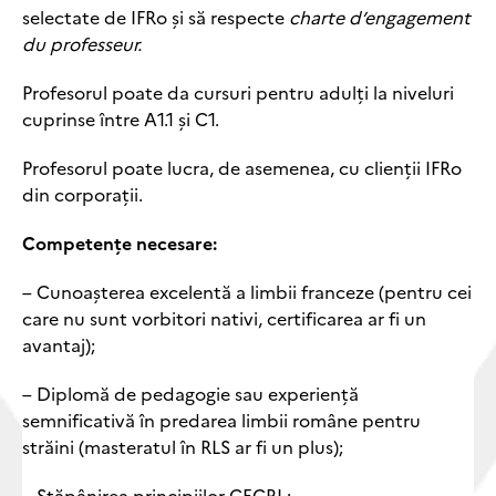
selectate de IFRo și să respecte
charte d’engagement
du professeur.
Profesorul poate da cursuri pentru adulți la niveluri
cuprinse între A1.1 și C1.
Profesorul poate lucra, de asemenea, cu clienții IFRo
din corporații.
Competențe necesare:
– Cunoașterea excelentă a limbii franceze (pentru cei
care nu sunt vorbitori nativi, certificarea ar fi un
avantaj);
– Diplomă de pedagogie sau experiență
semnificativă în predarea limbii române pentru
străini (masteratul în RLS ar fi un plus);
– Stăpânirea principiilor CECRL;