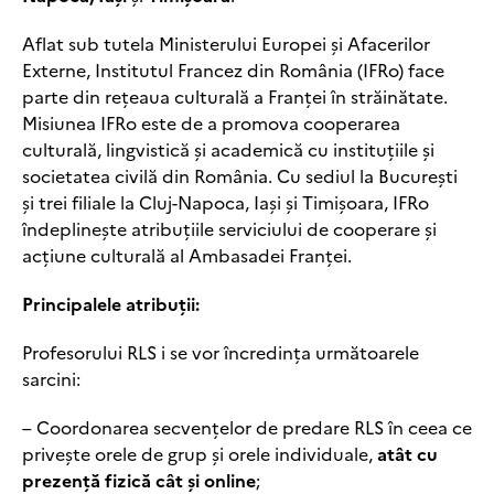
Aflat sub tutela Ministerului Europei și Afacerilor
Externe, Institutul Francez din România (IFRo) face
parte din rețeaua culturală a Franței în străinătate.
Misiunea IFRo este de a promova cooperarea
culturală, lingvistică și academică cu instituțiile și
societatea civilă din România. Cu sediul la București
și trei filiale la Cluj-Napoca, Iași și Timișoara, IFRo
îndeplinește atribuțiile serviciului de cooperare și
acțiune culturală al Ambasadei Franței.
Principalele atribuții:
Profesorului RLS i se vor încredința următoarele
sarcini:
– Coordonarea secvențelor de predare RLS în ceea ce
privește orele de grup și orele individuale,
atât cu
prezență fizică cât și online
;