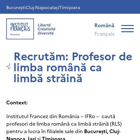
București
Cluj-Napoca
Iași
Timișoara
Română
Français
Recrutăm: Profesor de
limba română ca
limbă străină
Context:
Institutul Francez din România – IFRo – caută
profesori de limba română ca limbă străină (RLS)
pentru a lucra în filialele sale din
București, Cluj-
Napoca, Iași
și
Timișoara
.