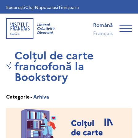
București
Cluj-Napoca
Iași
Timișoara
Română
Français
Colțul de carte
francofonă la
Bookstory
Categorie -
Arhiva