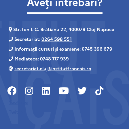
Aveți întrebări?
Str. Ion I. C. Brătianu 22, 400079 Cluj‑Napoca
Secretariat:
0264 598 551
Informații cursuri și examene:
0745 396 679
Mediateca:
0748 117 939
secretariat.cluj@institutfrancais.ro
Youtube
Twitter