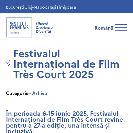
București
Cluj-Napoca
Iași
Timișoara
Română
Festivalul
Internațional de Film
Très Court 2025
Categorie -
Arhiva
În perioada 6-15 iunie 2025, Festivalul
Internațional de Film Très Court revine
pentru a 27-a ediție, una intensă și
incluzivă.