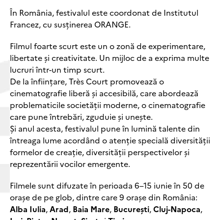
În România, festivalul este coordonat de Institutul
Francez, cu susținerea ORANGE.
Filmul foarte scurt este un o zonă de experimentare,
libertate și creativitate. Un mijloc de a exprima multe
lucruri într-un timp scurt.
De la înființare, Très Court promovează o
cinematografie liberă și accesibilă, care abordează
problematicile societății moderne, o cinematografie
care pune întrebări, zguduie și unește.
Și anul acesta, festivalul pune în lumină talente din
întreaga lume acordând o atenție specială diversității
formelor de creație, diversității perspectivelor și
reprezentării vocilor emergente.
Filmele sunt difuzate în perioada 6–15 iunie în 50 de
orașe de pe glob, dintre care 9 orașe din România:
Alba Iulia
,
Arad
,
Baia Mare
,
București
,
Cluj-Napoca
,