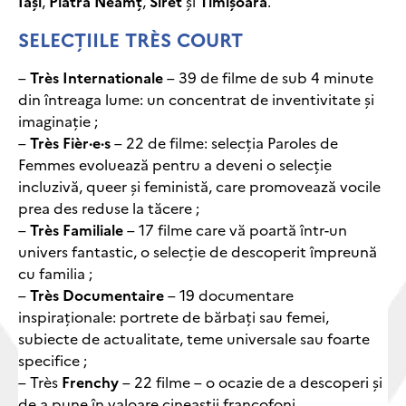
Iași
,
Piatra Neamț
,
Siret
și
Timișoara
.
SELECȚIILE TRÈS COURT
–
Très Internationale
– 39 de filme de sub 4 minute
din întreaga lume: un concentrat de inventivitate și
imaginație ;
–
Très Fièr·e·s
– 22 de filme: selecția Paroles de
Femmes evoluează pentru a deveni o selecție
incluzivă, queer și feministă, care promovează vocile
prea des reduse la tăcere ;
–
Très Familiale
– 17 filme care vă poartă într-un
univers fantastic, o selecție de descoperit împreună
cu familia ;
–
Très Documentaire
– 19 documentare
inspiraționale: portrete de bărbați sau femei,
subiecte de actualitate, teme universale sau foarte
specifice ;
– Très
Frenchy
– 22 filme – o ocazie de a descoperi și
de a pune în valoare cineaștii francofoni.