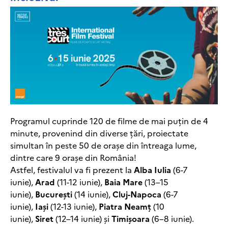
Programul cuprinde 120 de filme de mai puțin de 4
minute, provenind din diverse țări, proiectate
simultan în peste 50 de orașe din întreaga lume,
dintre care 9 orașe din România!
Astfel, festivalul va fi prezent la
Alba Iulia
(6-7
iunie),
Arad
(11-12 iunie),
Baia Mare
(13–15
iunie),
București
(14 iunie),
Cluj-Napoca
(6-7
iunie),
Iași
(12-13 iunie),
Piatra Neamț
(10
iunie),
Siret
(12–14 iunie) și
Timișoara
(6–8 iunie).