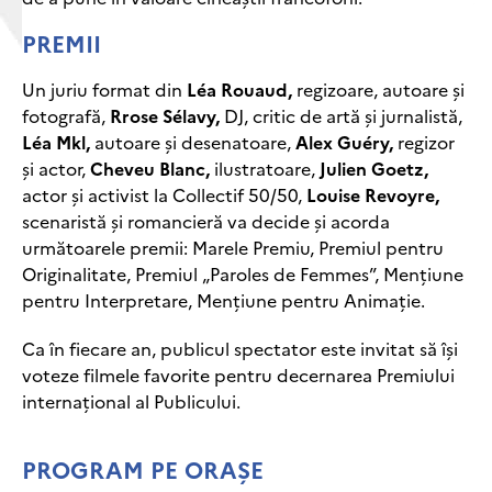
PREMII
Un juriu format din
Léa Rouaud,
regizoare, autoare și
fotografă,
Rrose Sélavy,
DJ, critic de artă și jurnalistă,
Léa Mkl,
autoare și desenatoare,
Alex Guéry,
regizor
și actor,
Cheveu Blanc,
ilustratoare,
Julien Goetz,
actor și activist la Collectif 50/50,
Louise Revoyre,
scenaristă și romancieră va decide și acorda
următoarele premii: Marele Premiu, Premiul pentru
Originalitate, Premiul „Paroles de Femmes”, Mențiune
pentru Interpretare, Mențiune pentru Animație.
Ca în fiecare an, publicul spectator este invitat să își
voteze filmele favorite pentru decernarea Premiului
internațional al Publicului.
PROGRAM PE ORAȘE