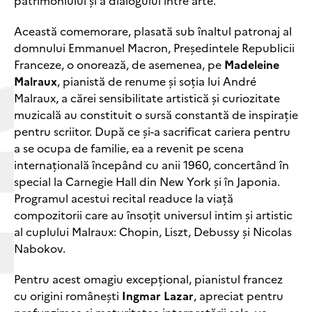
patrimoniului și a dialogului între arte.
Această comemorare, plasată sub înaltul patronaj al
domnului Emmanuel Macron, Președintele Republicii
Franceze, o onorează, de asemenea, pe
Madeleine
Malraux
, pianistă de renume și soția lui André
Malraux, a cărei sensibilitate artistică și curiozitate
muzicală au constituit o sursă constantă de inspirație
pentru scriitor. După ce și-a sacrificat cariera pentru
a se ocupa de familie, ea a revenit pe scena
internațională începând cu anii 1960, concertând în
special la Carnegie Hall din New York și în Japonia.
Programul acestui recital readuce la viață
compozitorii care au însoțit universul intim și artistic
al cuplului Malraux: Chopin, Liszt, Debussy și Nicolas
Nabokov.
Pentru acest omagiu excepțional, pianistul francez
cu origini românești
Ingmar Lazar
, apreciat pentru