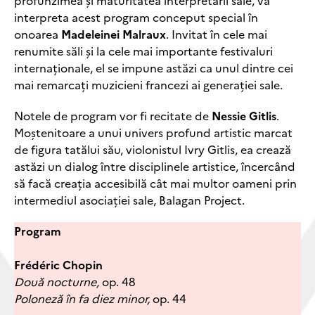
profunzimea și maturitatea interpretării sale, va
interpreta acest program conceput special în
onoarea
Madeleinei Malraux
. Invitat în cele mai
renumite săli și la cele mai importante festivaluri
internaționale, el se impune astăzi ca unul dintre cei
mai remarcați muzicieni francezi ai generației sale.
Notele de program vor fi recitate de
Nessie Gitlis
.
Moștenitoare a unui univers profund artistic marcat
de figura tatălui său, violonistul Ivry Gitlis, ea crează
astăzi un dialog între disciplinele artistice, încercând
să facă creația accesibilă cât mai multor oameni prin
intermediul asociației sale, Balagan Project.
Program
Frédéric Chopin
Două nocturne,
op. 48
Poloneză în fa diez minor,
op. 44