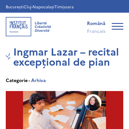
București
Cluj-Napoca
Iași
Timișoara
Română
Français
Ingmar Lazar – recital
excepțional de pian
Categorie -
Arhiva