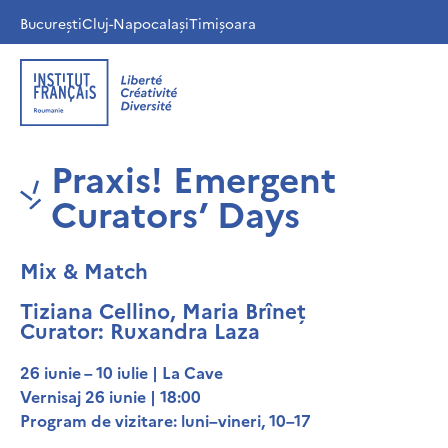
București
Cluj-Napoca
Iași
Timișoara
Praxis! Emergent
Curators’ Days
Mix & Match
Tiziana Cellino, Maria Brîneț
Curator: Ruxandra Laza
26 iunie – 10 iulie | La Cave
Vernisaj 26 iunie | 18:00
Program de vizitare: luni–vineri, 10–17