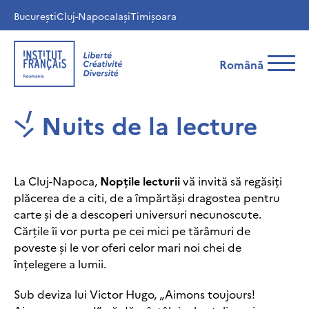
București
Cluj-Napoca
Iași
Timișoara
Română
Nuits de la lecture
La Cluj-Napoca,
Nopțile lecturii
vă invită să regăsiți
plăcerea de a citi, de a împărtăși dragostea pentru
carte și de a descoperi universuri necunoscute.
Cărțile îi vor purta pe cei mici pe tărâmuri de
poveste și le vor oferi celor mari noi chei de
înțelegere a lumii.
Sub deviza lui Victor Hugo, „Aimons toujours!