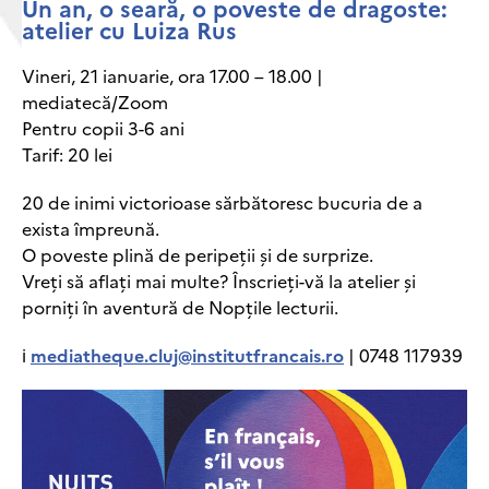
Un an, o seară, o poveste de dragoste:
atelier cu Luiza Rus
Vineri, 21 ianuarie, ora 17.00 – 18.00 |
mediatecă/Zoom
Pentru copii 3-6 ani
Tarif: 20 lei
20 de inimi victorioase sărbătoresc bucuria de a
exista împreună.
O poveste plină de peripeții și de surprize.
Vreți să aflați mai multe? Înscrieți-vă la atelier și
porniți în aventură de Nopțile lecturii.
ℹ
mediatheque.cluj@institutfrancais.ro
| 0748 117939