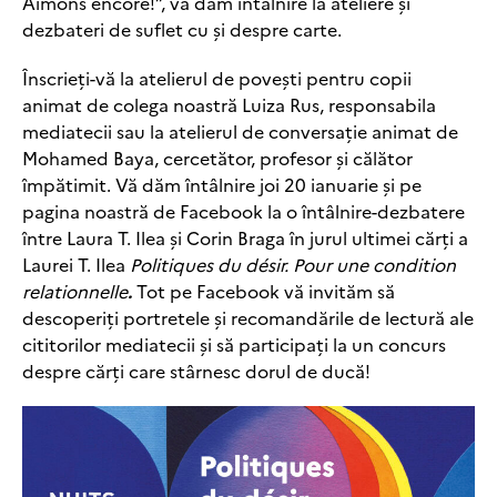
Aimons encore!”, vă dăm întâlnire la ateliere și
dezbateri de suflet cu și despre carte.
Înscrieți-vă la atelierul de povești pentru copii
animat de colega noastră Luiza Rus, responsabila
mediatecii sau la atelierul de conversație animat de
Mohamed Baya, cercetător, profesor și călător
împătimit. Vă dăm întâlnire joi 20 ianuarie și pe
pagina noastră de Facebook la o întâlnire-dezbatere
între Laura T. Ilea și Corin Braga în jurul ultimei cărți a
Laurei T. Ilea
Politiques du désir. Pour une condition
relationnelle
.
Tot pe Facebook vă invităm să
descoperiți portretele și recomandările de lectură ale
cititorilor mediatecii și să participați la un concurs
despre cărți care stârnesc dorul de ducă!