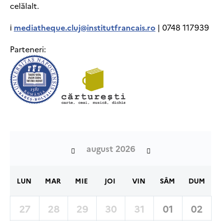
celălalt.
ℹ
mediatheque.cluj@institutfrancais.ro
| 0748 117939
Parteneri:
august 2026
LUN
MAR
MIE
JOI
VIN
SÂM
DUM
27
28
29
30
31
01
02