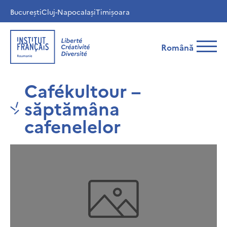
București
Cluj-Napoca
Iași
Timișoara
Română
Cafékultour –
săptămâna
cafenelelor