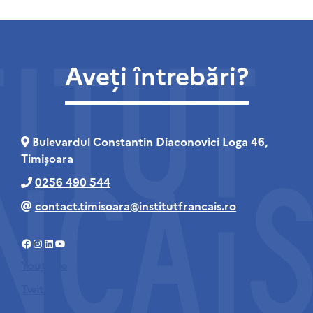
Aveți întrebări?
Bulevardul Constantin Diaconovici Loga 46,
Timișoara
0256 490 544
contact.timisoara@institutfrancais.ro
Facebook
Instagram
LinkedIn
YouTube
Youtube
Twitter