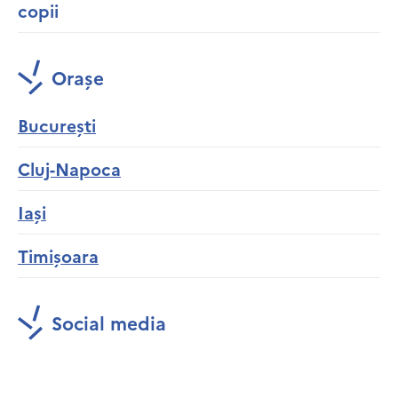
copii
Orașe
București
Cluj-Napoca
Iași
Timișoara
Social media