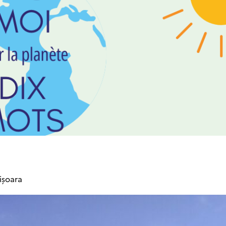
ișoara