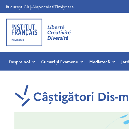
București
Cluj-Napoca
Iași
Timișoara
Despre noi
Cursuri și Examene
Mediatecă
Jar
Câștigători Dis-