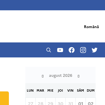
Română
august 2026
LUN
MAR
MIE
JOI
VIN
SÂM
DUM
27
28
29
30
31
01
02