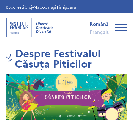
București
Cluj-Napoca
Iași
Timișoara
Română
Français
Despre Festivalul
Căsuța Piticilor