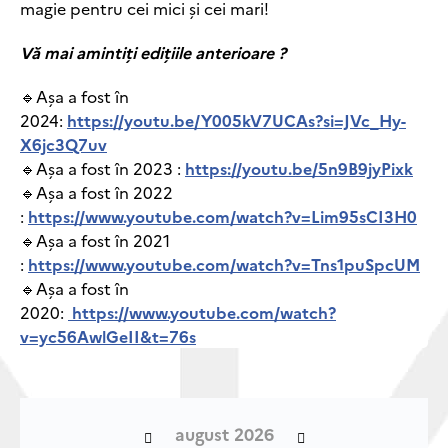
magie pentru cei mici și cei mari!
Vă mai amintiți edițiile anterioare ?
🔹Așa a fost în
2024:
https://youtu.be/Y005kV7UCAs?si=JVc_Hy-
X6jc3Q7uv
🔹Așa a fost în 2023 :
https://youtu.be/5n9B9jyPixk
🔹Așa a fost în 2022
:
https://www.youtube.com/watch?v=Lim95sCI3H0
🔹Așa a fost în 2021
:
https://www.youtube.com/watch?v=Tns1puSpcUM
🔹Așa a fost în
2020:
https://www.youtube.com/watch?
v=yc56AwlGeII&t=76s
august 2026