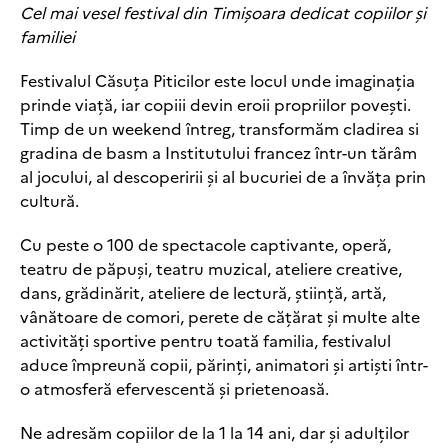
Cel mai vesel festival din Timișoara dedicat copiilor și
familiei
Festivalul Căsuța Piticilor este locul unde imaginația
prinde viață, iar copiii devin eroii propriilor povești.
Timp de un weekend întreg, transformăm cladirea si
gradina de basm a Institutului francez într-un tărâm
al jocului, al descoperirii și al bucuriei de a învăța prin
cultură.
Cu peste o 100 de spectacole captivante, operă,
teatru de păpuși, teatru muzical, ateliere creative,
dans, grădinărit, ateliere de lectură, știință, artă,
vânătoare de comori, perete de cățărat și multe alte
activități sportive pentru toată familia, festivalul
aduce împreună copii, părinți, animatori și artiști într-
o atmosferă efervescentă și prietenoasă.
Ne adresăm copiilor de la 1 la 14 ani, dar și adulților