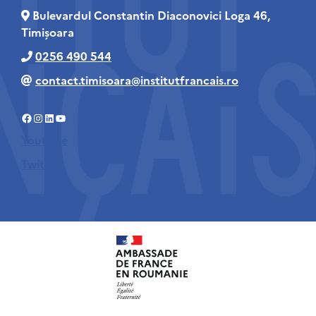
Bulevardul Constantin Diaconovici Loga 46,
Timișoara
0256 490 544
contact.timisoara@institutfrancais.ro
Facebook
Instagram
LinkedIn
YouTube
Youtube
Twitter