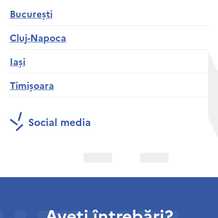
București
Cluj-Napoca
Iași
Timișoara
Social media
Aveți întrebări?