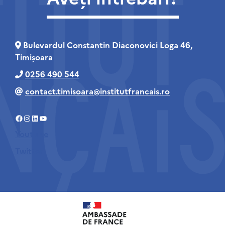
Bulevardul Constantin Diaconovici Loga 46,
Timișoara
0256 490 544
contact.timisoara@institutfrancais.ro
Facebook
Instagram
LinkedIn
YouTube
Youtube
Twitter