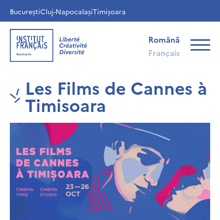
București
Cluj-Napoca
Iași
Timișoara
Română
Français
Les Films de Cannes à
Timisoara