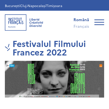
București
Cluj-Napoca
Iași
Timișoara
Română
Français
Festivalul Filmului
Francez 2022