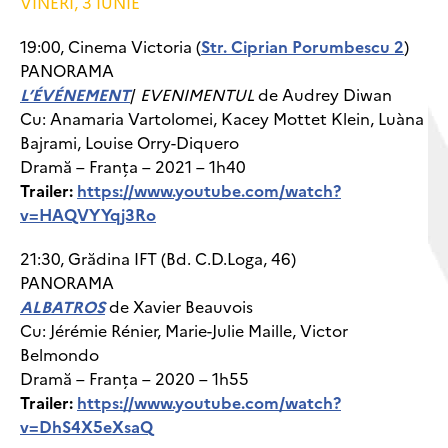
VINERI, 3 IUNIE
19:00, Cinema Victoria (
Str. Ciprian Porumbescu 2
)
PANORAMA
L’ÉVÉNEMENT
/
EVENIMENTUL
de Audrey Diwan
Cu: Anamaria Vartolomei, Kacey Mottet Klein, Luàna
Bajrami, Louise Orry-Diquero
Dramă – Franța – 2021 – 1h40
Trailer:
https://www.youtube.com/watch?
v=HAQVYYqj3Ro
21:30, Grădina IFT (Bd. C.D.Loga, 46)
PANORAMA
ALBATROS
de Xavier Beauvois
Cu: Jérémie Rénier, Marie-Julie Maille, Victor
Belmondo
Dramă – Franța – 2020 – 1h55
Trailer:
https://www.youtube.com/watch?
v=DhS4X5eXsaQ