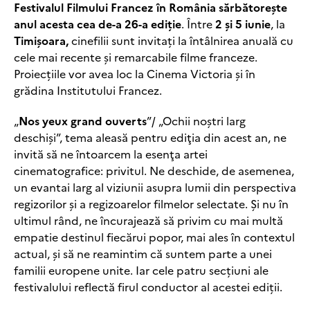
Festivalul Filmului Francez în România sărbătorește
anul acesta cea de-a 26-a ediție
. Între
2 și 5 iunie
, la
Timișoara,
cinefilii sunt invitați la întâlnirea anuală cu
cele mai recente și remarcabile filme franceze.
Proiecțiile vor avea loc la Cinema Victoria și în
grădina Institutului Francez.
„
Nos yeux grand ouverts
”/ „Ochii noştri larg
deschişi”, tema aleasă pentru ediţia din acest an, ne
invită să ne întoarcem la esenţa artei
cinematografice: privitul. Ne deschide, de asemenea,
un evantai larg al viziunii asupra lumii din perspectiva
regizorilor şi a regizoarelor filmelor selectate. Și nu în
ultimul rând, ne încurajează să privim cu mai multă
empatie destinul fiecărui popor, mai ales în contextul
actual, şi să ne reamintim că suntem parte a unei
familii europene unite. Iar cele patru secțiuni ale
festivalului reflectă firul conductor al acestei ediții.