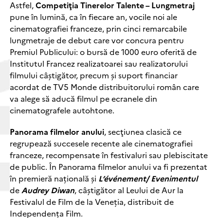
Astfel,
Competiţia Tinerelor Talente – Lungmetraj
pune în lumină, ca în fiecare an, vocile noi ale
cinematografiei franceze, prin cinci remarcabile
lungmetraje de debut care vor concura pentru
Premiul Publicului: o bursă de 1000 euro oferită de
Institutul Francez realizatoarei sau realizatorului
filmului câştigător, precum şi suport financiar
acordat de TV5 Monde distribuitorului român care
va alege să aducă filmul pe ecranele din
cinematografele autohtone.
Panorama
filmelor anului
, secţiunea clasică ce
regrupează succesele recente ale cinematografiei
franceze, recompensate în festivaluri sau plebiscitate
de public. În Panorama filmelor anului va fi prezentat
în premieră națională și
L’événement/ Evenimentul
de
Audrey Diwan
, câștigător al Leului de Aur la
Festivalul de Film de la Veneția, distribuit de
Independența Film.