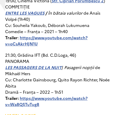
19:00, Cinema Victoria (
Str. Ciprian Porumbescu 2
)
COMPETIȚIE
ENTRE LES VAGUES
/
În bătaia valurilor
de Anaïs
Volpé (1h40)
Cu: Souheila Yakoub, Déborah Lukumuena
Comedie – Franța – 2021 – 1h40
Trailer
:
https://www.youtube.com/watch?
v=oCsAkrHJN1U
21:30, Grădina IFT (Bd. C.D.Loga, 46)
PANORAMA
LES PASSAGERS DE LA NUIT
/
Pasagerii nopții
de
Mikhaël Hers
Cu: Charlotte Gainsbourg, Quito Rayon Richter, Noée
Abita
Dramă – Franța – 2022 – 1h51
Trailer:
https://www.youtube.com/watch?
v=Wa8QSTuTug8