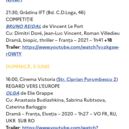
21:30, Grădina IFT (Bd. C.D.Loga, 46)
COMPETIȚIE
BRUNO REIDAL
de Vincent Le Port
Cu: Dimitri Doré, Jean-Luc Vincent, Roman Villedieu
Dramă, biopic, thriller
– Franța – 2021 – 1h41
+18
Trailer
:
https://www.youtube.com/watch?v=zkgaw-
rOW1Y
DUMINICĂ, 5 IUNIE
16:00, Cinema Victoria (
Str. Ciprian Porumbescu 2
)
REGARD VERS L’EUROPE
OLGA
de Elie Grappe
Cu: Anastasia Budiashkina, Sabrina Rubtsova,
Caterina Barloggio
Dramă – Franța, Elveția – 2020 – 1h27 – VO FR, RU,
UKR SUB RO
Trailer
:
https://www.youtube.com/watch?