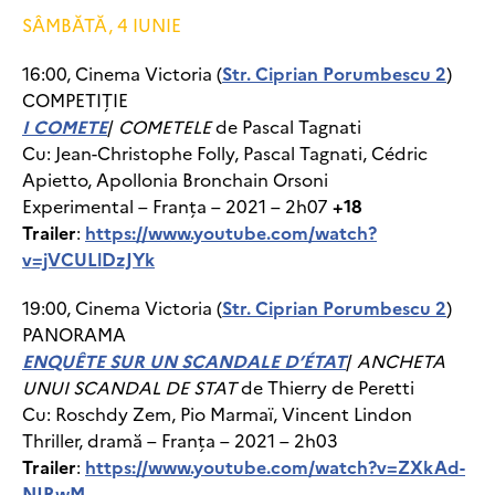
SÂMBĂTĂ, 4 IUNIE
16:00, Cinema Victoria (
Str. Ciprian Porumbescu 2
)
COMPETIȚIE
I COMETE
/
COMETELE
de Pascal Tagnati
Cu: Jean-Christophe Folly, Pascal Tagnati, Cédric
Apietto, Apollonia Bronchain Orsoni
Experimental – Franța – 2021 – 2h07
+18
Trailer
:
https://www.youtube.com/watch?
v=jVCULlDzJYk
19:00, Cinema Victoria (
Str. Ciprian Porumbescu 2
)
PANORAMA
ENQUÊTE SUR UN SCANDALE D’ÉTAT
/
ANCHETA
UNUI SCANDAL DE STAT
de Thierry de Peretti
Cu: Roschdy Zem, Pio Marmaï, Vincent Lindon
Thriller, dramă – Franța – 2021 – 2h03
Trailer
:
https://www.youtube.com/watch?v=ZXkAd-
NJRwM