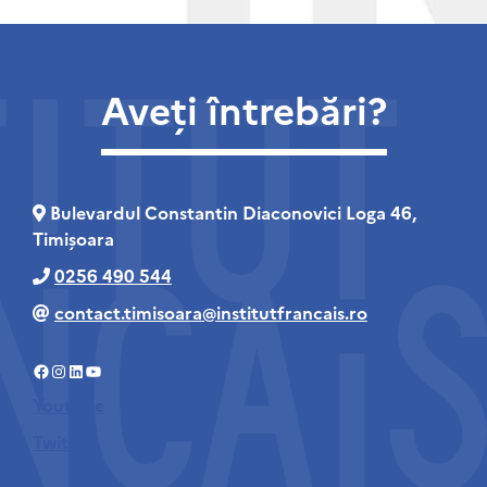
Aveți întrebări?
Bulevardul Constantin Diaconovici Loga 46,
Timișoara
0256 490 544
contact.timisoara@institutfrancais.ro
Facebook
Instagram
LinkedIn
YouTube
Youtube
Twitter