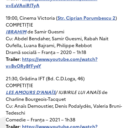
v=EaVAoiRlTyA
19:00, Cinema Victoria (
Str. Ciprian Porumbescu 2
)
COMPETIȚIE
IBRAHIM
de Samir Guesmi
Cu: Abdel Bendaher, Samir Guesmi, Rabah Nait
Oufella, Luana Bajrami, Philippe Rebbot
Dramă socială – Franța – 2020 – 1h18
Trailer
:
https://www.youtube.com/watch?
v=BvORyBfFyeY
21:30, Grădina IFT (Bd. C.D.Loga, 46)
COMPETIȚIE
LES AMOURS D’ANAÏS
/ IUBIRILE LUI ANAÏS
de
Charline Bourgeois-Tacquet
Cu: Anaïs Demoustier, Denis Podalydès, Valeria Bruni-
Tedeschi
Comedie – Franța – 2021 – 1h38
Trailer
:
https://www.youtube.com/watch?